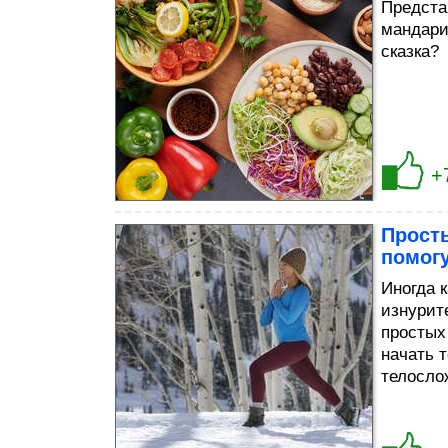
Предста
мандарин
сказка?
+
Прост
помог
Иногда 
изнурит
простых
начать 
телосло