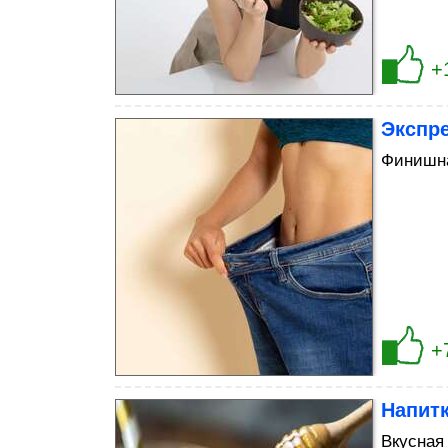
+
Экспр
Финишна
+
Напит
Вкусная