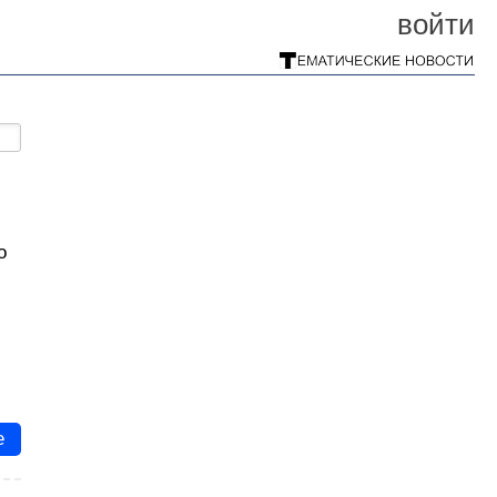
войти
о
е