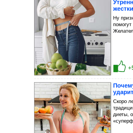
Утренн
жестки
Ну приз
помогут
Желатель
+
Почему
удари
Скоро ле
традици
диеты, о
«суперф