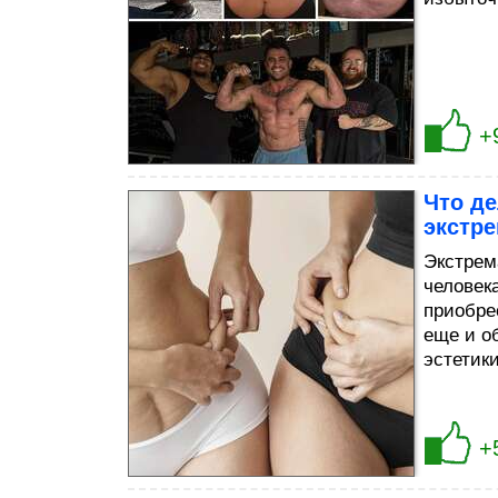
+
Что д
экстр
Экстрем
человек
приобре
еще и о
эстетики
+