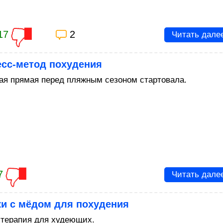
17
2
Читать дале
есс-метод похудения
я прямая перед пляжным сезоном стартовала.
7
Читать дале
ки с мёдом для похудения
 терапия для худеющих.