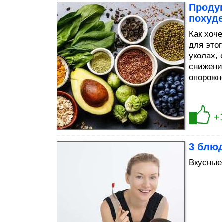
Проду
похуд
Как хоч
для это
уколах,
снижени
опорожн
+
3 блюд
Вкусные