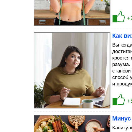
+
Как ви
Вы когд
достига
кроется 
разума.
станови
способ 
и продук
+
Минус 
Каникул