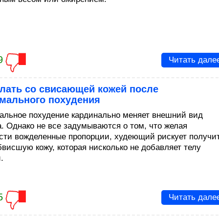
9
Читать дале
елать со свисающей кожей после
емального похудения
альное похудение кардинально меняет внешний вид
а. Однако не все задумываются о том, что желая
сти вожделенные пропорции, худеющий рискует получи
бвисшую кожу, которая нисколько не добавляет телу
.
5
Читать дале