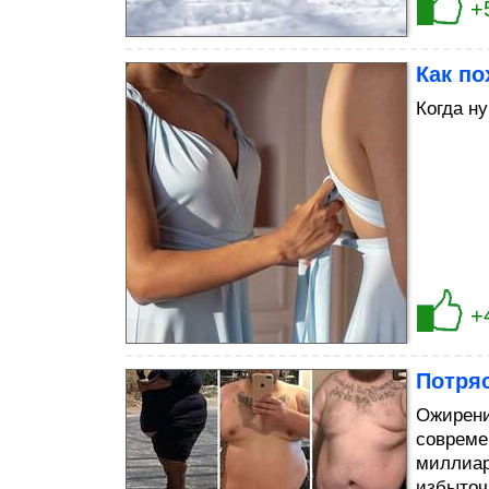
+
Как по
Когда ну
+
Потря
Ожирени
совреме
миллиар
избыточ