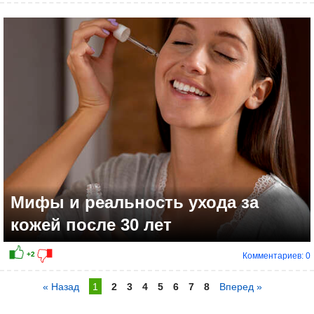
Мифы и реальность ухода за
кожей после 30 лет
Комментариев: 0
« Назад
1
2
3
4
5
6
7
8
Вперед »