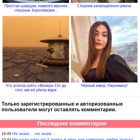
Простая шакшука, намного вкуснее
Сборник запрещённого ржача
глазуньи. Королевская...
Что успела снять «Венера-13» до
Чёрный юмор. Ржунимагу!
того, как её убила жара
Только зарегистрированные и авторизованные
пользователи могут оставлять комментарии.
Последние комментарии
Не знаю… не знаю…
16:49
Не надо пить по 2 литра в день как советуют, пейте только когда
10:44