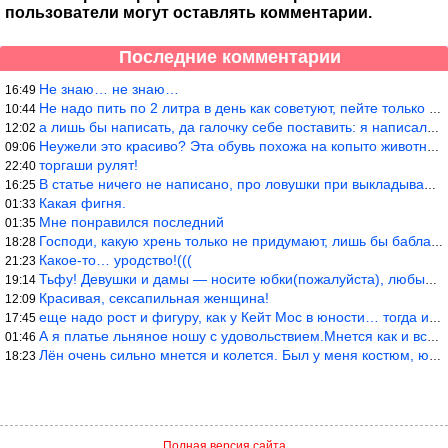
пользователи могут оставлять комментарии.
Последние комментарии
Не знаю… не знаю…
16:49
Не надо пить по 2 литра в день как советуют, пейте только когда
10:44
а лишь бы написать, да галочку себе поставить: я написала статью
12:02
Неужели это красиво? Эта обувь похожа на копыто животного, не хв
09:06
торгаши рулят!
22:40
В статье ничего не написано, про ловушки при выкладывании товара
16:25
Какая фигня.
01:33
Мне понравился последний
01:35
Господи, какую хрень только не придумают, лишь бы бабла срубить!
18:28
Какое-то… уродство!(((
21:23
Тьфу! Девушки и дамы — носите юбки(пожалуйста), любые штаны на ж
19:14
Красивая, сексапильная женщина!
12:09
еще надо рост и фигуру, как у Кейт Мос в юности… тогда и стиль т
17:45
А я платье льняное ношу с удовольствием.Мнется как и все. Но это
01:46
Лён очень сильно мнется и колется. Был у меня костюм, юбка и жак
18:23
Полная версия сайта