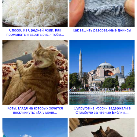
Способ из Средней Азии. Как
Как зашить разорванные джинсы
промывать и варить рис, чтобы...
Коты, глядя на которых хочется
Супругов из России задержали в
воскликнуть: «О, у меня...
Стамбуле за чтение Библии....