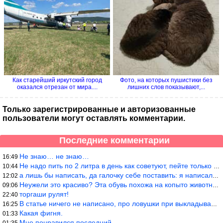
Как старейший иркутский город
Фото, на которых пушистики без
оказался отрезан от мира....
лишних слов показывают,...
Только зарегистрированные и авторизованные
пользователи могут оставлять комментарии.
Последние комментарии
Не знаю… не знаю…
16:49
Не надо пить по 2 литра в день как советуют, пейте только когда
10:44
а лишь бы написать, да галочку себе поставить: я написала статью
12:02
Неужели это красиво? Эта обувь похожа на копыто животного, не хв
09:06
торгаши рулят!
22:40
В статье ничего не написано, про ловушки при выкладывании товара
16:25
Какая фигня.
01:33
Мне понравился последний
01:35