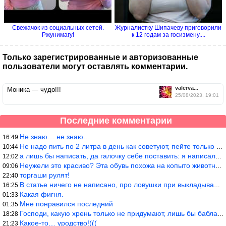
Свежачок из социальных сетей.
Журналистку Шипачеву приговорили
Ржунимагу!
к 12 годам за госизмену....
Только зарегистрированные и авторизованные
пользователи могут оставлять комментарии.
valerva...
Моника — чудо!!!
25/08/2023, 19:01
Последние комментарии
Не знаю… не знаю…
16:49
Не надо пить по 2 литра в день как советуют, пейте только когда
10:44
а лишь бы написать, да галочку себе поставить: я написала статью
12:02
Неужели это красиво? Эта обувь похожа на копыто животного, не хв
09:06
торгаши рулят!
22:40
В статье ничего не написано, про ловушки при выкладывании товара
16:25
Какая фигня.
01:33
Мне понравился последний
01:35
Господи, какую хрень только не придумают, лишь бы бабла срубить!
18:28
Какое-то… уродство!(((
21:23