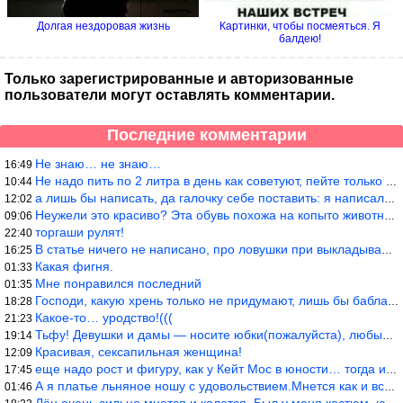
Долгая нездоровая жизнь
Картинки, чтобы посмеяться. Я
балдею!
Только зарегистрированные и авторизованные
пользователи могут оставлять комментарии.
Последние комментарии
Не знаю… не знаю…
16:49
Не надо пить по 2 литра в день как советуют, пейте только когда
10:44
а лишь бы написать, да галочку себе поставить: я написала статью
12:02
Неужели это красиво? Эта обувь похожа на копыто животного, не хв
09:06
торгаши рулят!
22:40
В статье ничего не написано, про ловушки при выкладывании товара
16:25
Какая фигня.
01:33
Мне понравился последний
01:35
Господи, какую хрень только не придумают, лишь бы бабла срубить!
18:28
Какое-то… уродство!(((
21:23
Тьфу! Девушки и дамы — носите юбки(пожалуйста), любые штаны на ж
19:14
Красивая, сексапильная женщина!
12:09
еще надо рост и фигуру, как у Кейт Мос в юности… тогда и стиль т
17:45
А я платье льняное ношу с удовольствием.Мнется как и все. Но это
01:46
Лён очень сильно мнется и колется. Был у меня костюм, юбка и жак