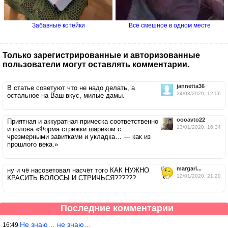
Забавные котейки
Всё смешное в одном месте
Только зарегистрированные и авторизованные
пользователи могут оставлять комментарии.
jannetta36
В статье советуют что не надо делать, а
24/03/2020, 12:06
остальное на Ваш вкус, милые дамы.
oooavto22
Приятная и аккуратная прическа соответственно
13/01/2020, 16:34
и голова:«Форма стрижки шариком с
чрезмерными завитками и укладка… — как из
прошлого века.»
margari...
ну и чё насоветовал насчёт того КАК НУЖНО
12/01/2020, 21:20
КРАСИТЬ ВОЛОСЫ И СТРИЧЬСЯ??????
Последние комментарии
Не знаю… не знаю…
16:49