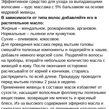
Эффективное средство для ухода за выпадающими
волосами – курс массажа с 5% бальзамом на основе
кедровой живицы.
В зависимости от типа волос добавляйте его в
растительное масло:
Жирные – миндальное, розмариновое, аргановое.
Нормальные – льняное или кунжутное.
Сухие – оливковое, кокосовое.
Для проведения массажа перед мытьем головы
смешайте полезные компоненты и подогрейте в чашке,
добавьте немного морской соли. Разделяйте волосы
на проборы, втирайте небольшое количество масла с
живицей в кожу. После окончания осторожно
расчесывайте от корней к кончикам, стараясь
распределить по всей длине. Процедуру проводите
перед мытьем головы 2 раза в неделю.
Применение живицы в составах масок избавляет от
сухости, насыщает волосяные фолликулы полезными
веществами, возвращая им мягкость и красивый
блеск. Из-за высокого содержания эфирного масла и
скипидара воздержитесь от применения натурального