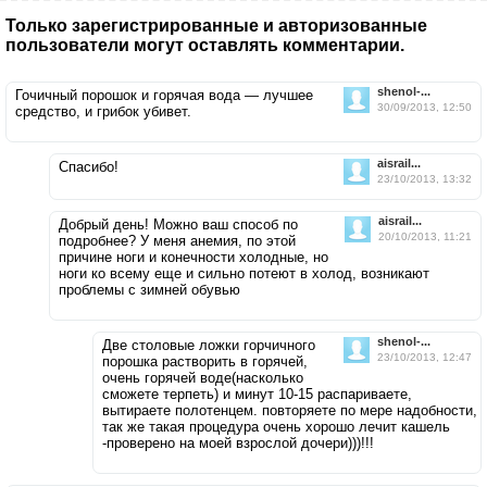
Только зарегистрированные и авторизованные
пользователи могут оставлять комментарии.
shenol-...
Гочичный порошок и горячая вода — лучшее
30/09/2013, 12:50
средство, и грибок убивет.
aisrail...
Спасибо!
23/10/2013, 13:32
aisrail...
Добрый день! Можно ваш способ по
20/10/2013, 11:21
подробнее? У меня анемия, по этой
причине ноги и конечности холодные, но
ноги ко всему еще и сильно потеют в холод, возникают
проблемы с зимней обувью
shenol-...
Две столовые ложки горчичного
23/10/2013, 12:47
порошка растворить в горячей,
очень горячей воде(насколько
сможете терпеть) и минут 10-15 распариваете,
вытираете полотенцем. повторяете по мере надобности,
так же такая процедура очень хорошо лечит кашель
-проверено на моей взрослой дочери)))!!!