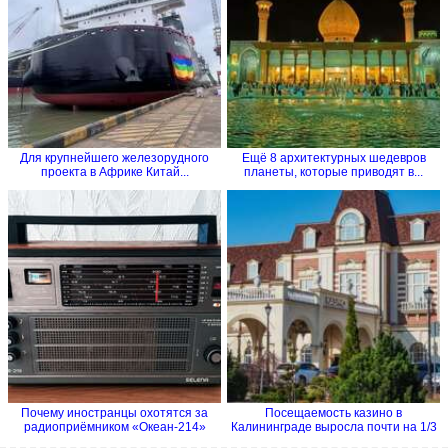
Для крупнейшего железорудного
Ещё 8 архитектурных шедевров
проекта в Африке Китай...
планеты, которые приводят в...
Почему иностранцы охотятся за
Посещаемость казино в
радиоприёмником «Океан-214»
Калининграде выросла почти на 1/3