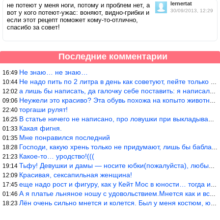
lernertat
не потеют у меня ноги, потому и проблем нет, а
30/09/2013, 12:29
вот у кого потеют-ужас: воняют, видно-грибки и
если этот рецепт поможет кому-то-отлично,
спасибо за совет!
Последние комментарии
Не знаю… не знаю…
16:49
Не надо пить по 2 литра в день как советуют, пейте только когда
10:44
а лишь бы написать, да галочку себе поставить: я написала статью
12:02
Неужели это красиво? Эта обувь похожа на копыто животного, не хв
09:06
торгаши рулят!
22:40
В статье ничего не написано, про ловушки при выкладывании товара
16:25
Какая фигня.
01:33
Мне понравился последний
01:35
Господи, какую хрень только не придумают, лишь бы бабла срубить!
18:28
Какое-то… уродство!(((
21:23
Тьфу! Девушки и дамы — носите юбки(пожалуйста), любые штаны на ж
19:14
Красивая, сексапильная женщина!
12:09
еще надо рост и фигуру, как у Кейт Мос в юности… тогда и стиль т
17:45
А я платье льняное ношу с удовольствием.Мнется как и все. Но это
01:46
Лён очень сильно мнется и колется. Был у меня костюм, юбка и жак
18:23