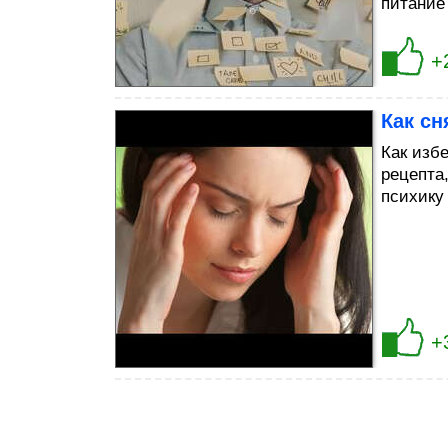
питание
+
Как сн
Как изб
рецепта
психику
+