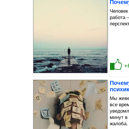
Почему
Человек
работа 
перспек
+
Почем
психи
Мы живе
все вре
уведомле
минут в
жалоба.