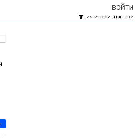
войти
й
е