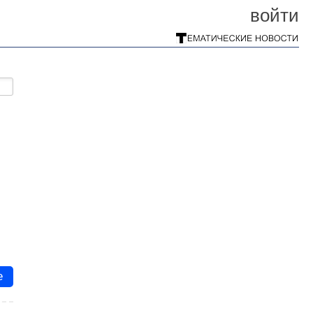
войти
е