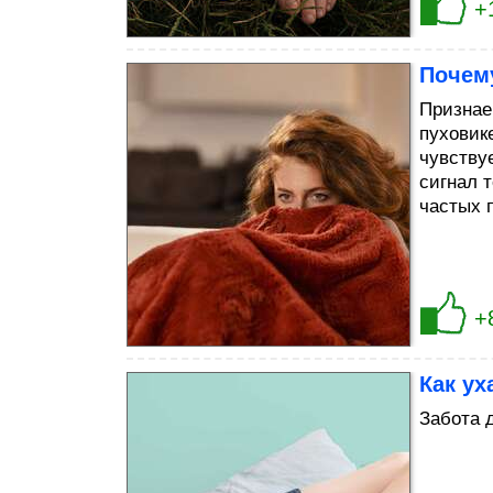
+
Почему
Признае
пуховик
чувствуе
сигнал т
частых 
+
Как ух
Забота 