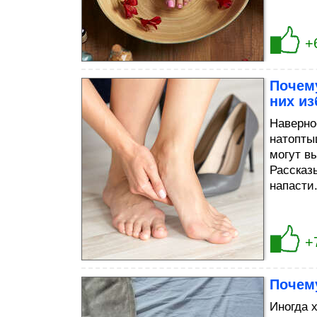
+
Почему
них из
Наверно
натопты
могут в
Рассказы
напасти
+
Почему
Иногда 