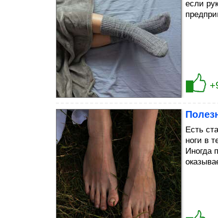
если ру
предпри
+
Полезн
Есть ста
ноги в 
Иногда 
оказыва