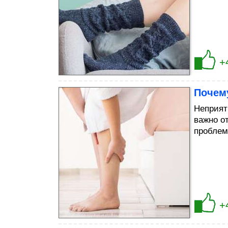
+
Почему
Неприят
важно о
проблем
+