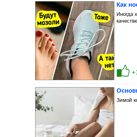
Как но
Иногда 
качеств
+
Основ
Зимой к