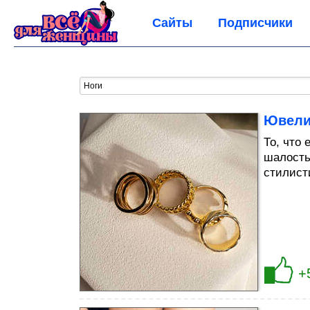
Сайты
Подписчики
Ювелир
То, что
шалость
стилист
+