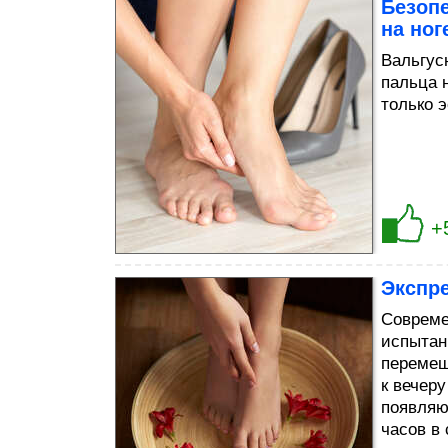
Безоп
на ног
Вальгус
пальца 
только 
+
Экспре
Совреме
испытан
перемещ
к вечеру
появляю
часов в 