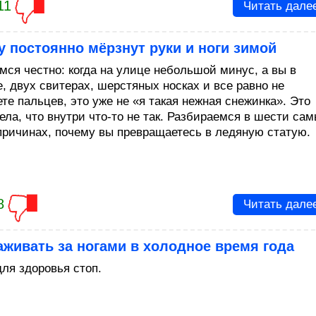
11
Читать дале
 постоянно мёрзнут руки и ноги зимой
мся честно: когда на улице небольшой минус, а вы в
е, двух свитерах, шерстяных носках и все равно не
те пальцев, это уже не «я такая нежная снежинка». Это
ела, что внутри что-то не так. Разбираемся в шести са
причинах, почему вы превращаетесь в ледяную статую.
8
Читать дале
аживать за ногами в холодное время года
для здоровья стоп.