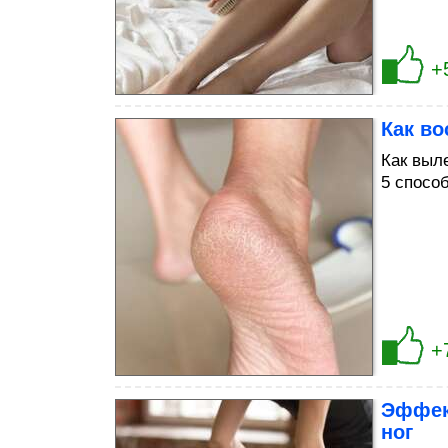
+
Как во
Как выл
5 спосо
+
Эффек
ног