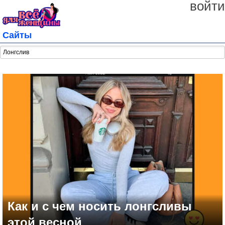
войти
Сайты
Как и с чем носить лонгсливы
этой весной