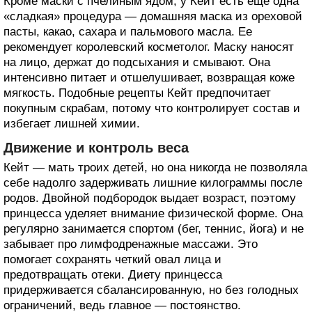
Кроме маски с пчелиным ядом, у Кейт есть еще одна
«сладкая» процедура — домашняя маска из ореховой
пасты, какао, сахара и пальмового масла. Ее
рекомендует королевский косметолог. Маску наносят
на лицо, держат до подсыхания и смывают. Она
интенсивно питает и отшелушивает, возвращая коже
мягкость. Подобные рецепты Кейт предпочитает
покупным скрабам, потому что контролирует состав и
избегает лишней химии.
Движение и контроль веса
Кейт — мать троих детей, но она никогда не позволяла
себе надолго задерживать лишние килограммы после
родов. Двойной подбородок выдает возраст, поэтому
принцесса уделяет внимание физической форме. Она
регулярно занимается спортом (бег, теннис, йога) и не
забывает про лимфодренажные массажи. Это
помогает сохранять четкий овал лица и
предотвращать отеки. Диету принцесса
придерживается сбалансированную, но без голодных
ограничений, ведь главное — постоянство.