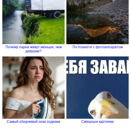
Почему парни живут меньше, чем
По планете с фотоаппаратом
девушки?
Самый обидчивый знак зодиака
Смешные картинки