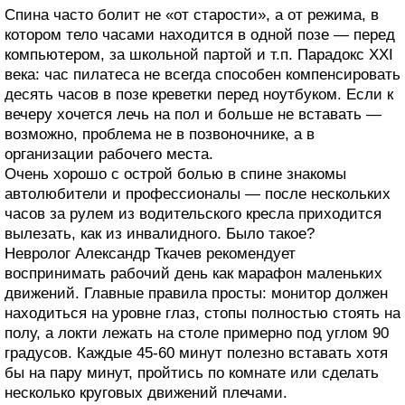
Спина часто болит не «от старости», а от режима, в
котором тело часами находится в одной позе — перед
компьютером, за школьной партой и т.п. Парадокс XXI
века: час пилатеса не всегда способен компенсировать
десять часов в позе креветки перед ноутбуком. Если к
вечеру хочется лечь на пол и больше не вставать —
возможно, проблема не в позвоночнике, а в
организации рабочего места.
Очень хорошо с острой болью в спине знакомы
автолюбители и профессионалы — после нескольких
часов за рулем из водительского кресла приходится
вылезать, как из инвалидного. Было такое?
Невролог Александр Ткачев рекомендует
воспринимать рабочий день как марафон маленьких
движений. Главные правила просты: монитор должен
находиться на уровне глаз, стопы полностью стоять на
полу, а локти лежать на столе примерно под углом 90
градусов. Каждые 45-60 минут полезно вставать хотя
бы на пару минут, пройтись по комнате или сделать
несколько круговых движений плечами.