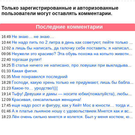
Только зарегистрированные и авторизованные
пользователи могут оставлять комментарии.
Последние комментарии
Не знаю… не знаю…
16:49
Не надо пить по 2 литра в день как советуют, пейте только когда
10:44
а лишь бы написать, да галочку себе поставить: я написала статью
12:02
Неужели это красиво? Эта обувь похожа на копыто животного, не хв
09:06
торгаши рулят!
22:40
В статье ничего не написано, про ловушки при выкладывании товара
16:25
Какая фигня.
01:33
Мне понравился последний
01:35
Господи, какую хрень только не придумают, лишь бы бабла срубить!
18:28
Какое-то… уродство!(((
21:23
Тьфу! Девушки и дамы — носите юбки(пожалуйста), любые штаны на ж
19:14
Красивая, сексапильная женщина!
12:09
еще надо рост и фигуру, как у Кейт Мос в юности… тогда и стиль т
17:45
А я платье льняное ношу с удовольствием.Мнется как и все. Но это
01:46
Лён очень сильно мнется и колется. Был у меня костюм, юбка и жак
18:23