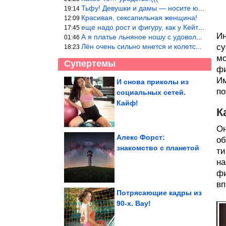
Тьфу! Девушки и дамы — носите юбки(пожалуйста), любые штаны на ж
19:14
Красивая, сексапильная женщина!
12:09
еще надо рост и фигуру, как у Кейт Мос в юности… тогда и стиль т
17:45
Ин
А я платье льняное ношу с удовольствием.Мнется как и все. Но это
01:46
Лён очень сильно мнется и колется. Был у меня костюм, юбка и жак
су
18:23
мо
Супертемы
фи
Им
И снова приколы из
по
социальных сетей.
Очередная ржака
недели
Кайф!
К
Он
Алекс Форст:
об
знакомство с планетой
ти
Что известно об аресте
главы «Граждан
СССР»?...
на
фи
вп
Потрясающие кадры из
90-х. Вау!
Ученые нашли «горячие точки» мегаземлетрясений в...