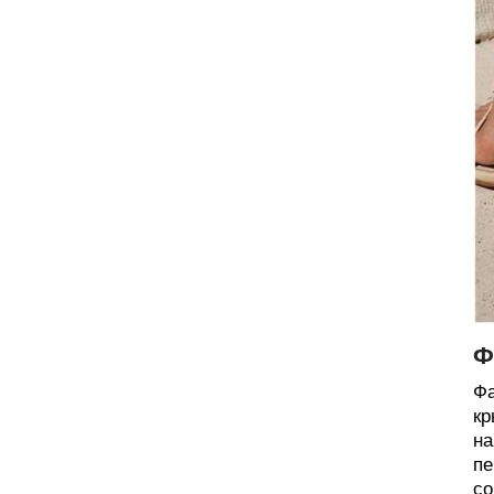
Ф
Фа
кр
на
пе
со