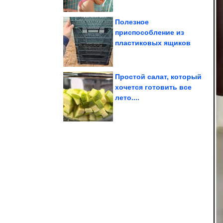
Полезное
приспособление из
пластиковых ящиков
отвертку....
минуту, имея только
Как их исправить за 1
Простой салат, который
хочется готовить все
лето....
уголках планеты
запечатлённые в разных
Красивые пейзажи,