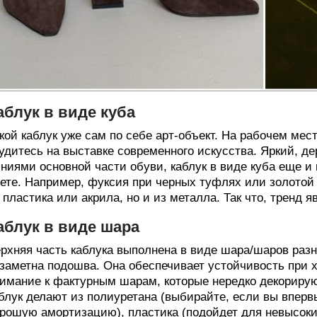
аблук в виде куба
кой каблук уже сам по себе арт-объект. На рабочем мес
удитесь на выставке современного искусства. Яркий, д
ниями основной части обуви, каблук в виде куба еще и
ете. Например, фуксия при черных туфлях или золотой 
 пластика или акрила, но и из металла. Так что, тренд 
аблук в виде шара
рхняя часть каблука выполнена в виде шара/шаров разн
заметна подошва. Она обеспечивает устойчивость при х
имание к фактурным шарам, которые нередко декориру
блук делают из полиуретана (выбирайте, если вы впер
рошую амортизацию), пластика (подойдет для невысок