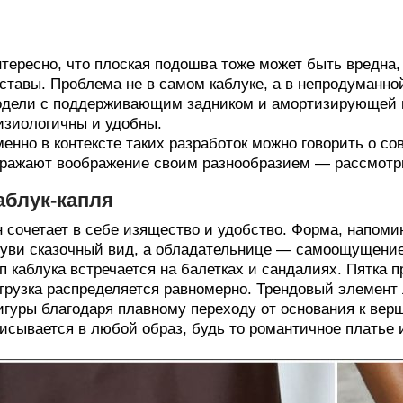
тересно, что плоская подошва тоже может быть вредна
ставы. Проблема не в самом каблуке, а в непродуманно
дели с поддерживающим задником и амортизирующей п
зиологичны и удобны.
енно в контексте таких разработок можно говорить о с
ражают воображение своим разнообразием — рассмотр
аблук-капля
 сочетает в себе изящество и удобство. Форма, напоми
уви сказочный вид, а обладательнице — самоощущение
п каблука встречается на балетках и сандалиях. Пятка 
грузка распределяется равномерно. Трендовый элемент 
гуры благодаря плавному переходу от основания к верш
исывается в любой образ, будь то романтичное платье 