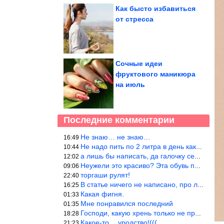
Как бысто избавиться
от стресса
Сочные идеи
фруктового маникюра
на июль
Последние комментарии
Не знаю… не знаю…
16:49
Не надо пить по 2 литра в день как советуют, пейте только когда
10:44
а лишь бы написать, да галочку себе поставить: я написала статью
12:02
Неужели это красиво? Эта обувь похожа на копыто животного, не хв
09:06
торгаши рулят!
22:40
В статье ничего не написано, про ловушки при выкладывании товара
16:25
Какая фигня.
01:33
Мне понравился последний
01:35
Господи, какую хрень только не придумают, лишь бы бабла срубить!
18:28
Какое-то… уродство!(((
21:23