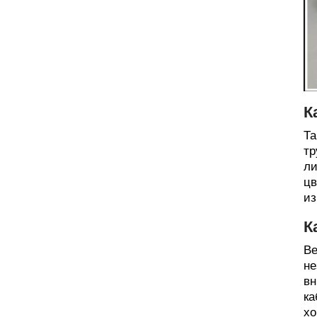
К
Та
тр
ли
цв
из
К
Ве
не
вн
ка
хо