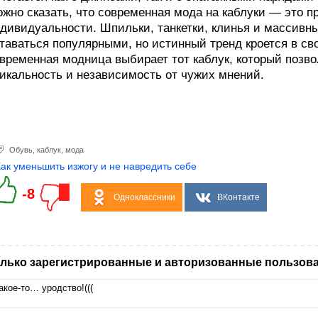
жно сказать, что современная мода на каблуки — это 
дивидуальности. Шпильки, танкетки, клинья и массив
таваться популярными, но истинный тренд кроется в с
временная модница выбирает тот каблук, который позв
икальность и независимость от чужих мнений.
Обувь
,
каблук
,
мода
Как уменьшить изжогу и не навредить себе
-8
Одноклассники
ВКонтакте
лько зарегистрированные и авторизованные пользова
акое-то… уродство!(((