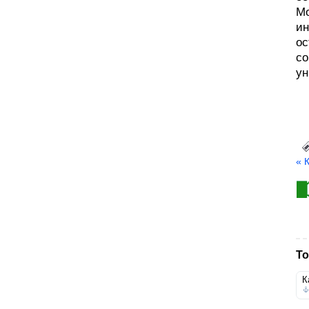
Мо
ин
ос
со
ун
« 
То
К