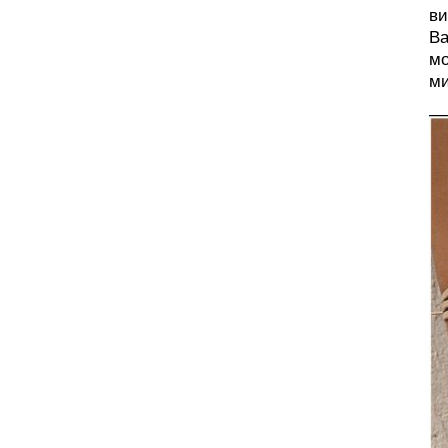
ви
Ва
мо
ми