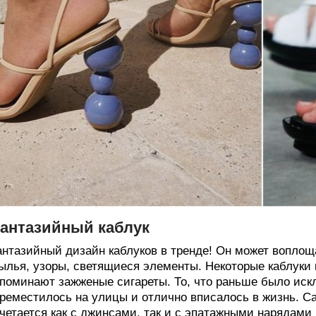
антазийный каблук
нтазийный дизайн каблуков в тренде! Он может вопло
ылья, узоры, светящиеся элементы. Некоторые каблуки 
поминают зажженые сигареты. То, что раньше было иск
реместилось на улицы и отлично вписалось в жизнь. Са
четается как с джинсами, так и с эпатажными нарядами 