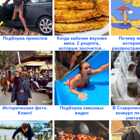
Подборка приколов
Когда кабачки вкуснее
Почему м
мяса. 2 рецепта,
истерия
которые захочется...
распростран
ей.
Исторические фото.
Подборка смешных
В Ставропо
Класс!
видео
конкурс по
унитаз