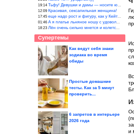
Ч
Тьфу! Девушки и дамы — носите юбки(пожалуйста), любые штаны на ж
19:14
Ги
Красивая, сексапильная женщина!
12:09
еще надо рост и фигуру, как у Кейт Мос в юности… тогда и стиль т
17:45
лю
А я платье льняное ношу с удовольствием.Мнется как и все. Но это
01:46
пр
Лён очень сильно мнется и колется. Был у меня костюм, юбка и жак
18:23
Супертемы
Ис
Как ведут себя знаки
пр
зодиака во время
сл
Копеечная таблетка и
комнатные растения
обиды
оживают на глазах
ко
Вс
Простые домашние
тр
тесты. Как за 5 минут
Бл
Самый высокий, самый
проверить...
красивый: водопад
Анхель —...
И
Ос
6 запретов в интерьере
(п
2026 года
за
Потрясающие кадры из 90-х. Заглядение!
и 