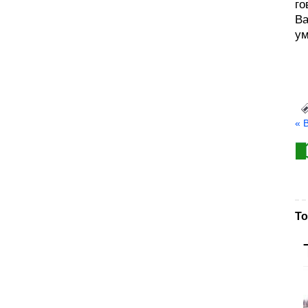
го
Ва
ум
« 
То