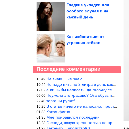
Гладкие укладки для
особого случая и на
каждый день
Как избавиться от
утренних отёков
Последние комментарии
Не знаю… не знаю…
16:49
Не надо пить по 2 литра в день как советуют, пейте только когда
10:44
а лишь бы написать, да галочку себе поставить: я написала статью
12:02
Неужели это красиво? Эта обувь похожа на копыто животного, не хв
09:06
торгаши рулят!
22:40
В статье ничего не написано, про ловушки при выкладывании товара
16:25
Какая фигня.
01:33
Мне понравился последний
01:35
Господи, какую хрень только не придумают, лишь бы бабла срубить!
18:28
Какое-то… уродство!(((
21:23