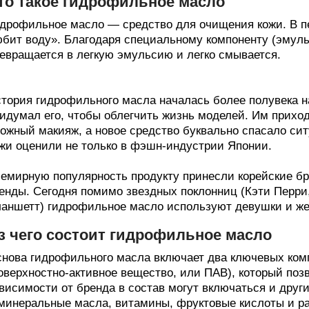
то такое гидрофильное масло
дрофильное масло — средство для очищения кожи. В пе
бит воду». Благодаря специальному компоненту (эмульг
евращается в легкую эмульсию и легко смывается.
тория гидрофильного масла началась более полувека 
идумал его, чтобы облегчить жизнь моделей. Им приход
ожный макияж, а новое средство буквально спасало сит
жи оценили не только в фэшн‑индустрии Японии.
емирную популярность продукту принесли корейские бр
енды. Сегодня помимо звездных поклонниц (Кэти Перри
аншетт) гидрофильное масло используют девушки и же
з чего состоит гидрофильное масло
нова гидрофильного масла включает два ключевых комп
оверхностно‑активное вещество, или ПАВ), который поз
висимости от бренда в состав могут включаться и друг
минеральные масла, витамины, фруктовые кислоты и ра