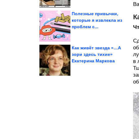
Ва
Полезные привычки,
К
которые я извлекла из
проблем с...
Чт
девочек в Туве....
причину смерти двух
Следователи назвали
Сд
об
Как живёт звезда «…А
лу
зори здесь тихие»
Екатерина Маркова
в 
самых грозных...
остановили одну из
Как теща и коллектор
Тщ
за
об