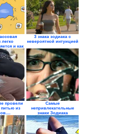
ассовая
3 знака зодиака с
 легко
невероятной интуицией
яется и как
..
ле провели
Самые
 питью из
непривлекательные
ов....
знаки Зодиака