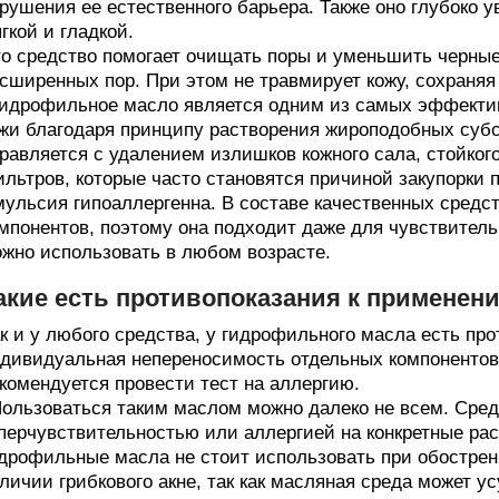
рушения ее естественного барьера. Также оно глубоко у
гкой и гладкой.
о средство помогает очищать поры и уменьшить черные
сширенных пор. При этом не травмирует кожу, сохраняя
идрофильное масло является одним из самых эффектив
жи благодаря принципу растворения жироподобных субс
равляется с удалением излишков кожного сала, стойко
льтров, которые часто становятся причиной закупорки 
ульсия гипоаллергенна. В составе качественных средс
мпонентов, поэтому она подходит даже для чувствительн
жно использовать в любом возрасте.
акие есть противопоказания к применен
к и у любого средства, у гидрофильного масла есть пр
дивидуальная непереносимость отдельных компонентов
комендуется провести тест на аллергию.
ользоваться таким маслом можно далеко не всем. Сред
перчувствительностью или аллергией на конкретные рас
дрофильные масла не стоит использовать при обостре
личии грибкового акне, так как масляная среда может 