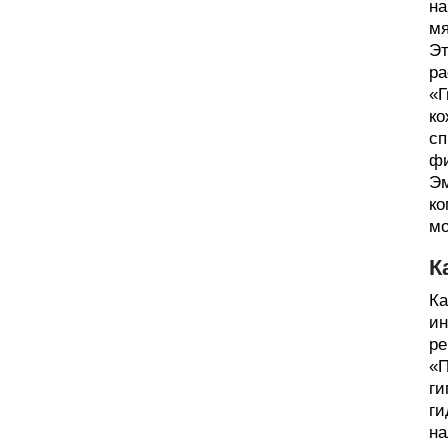
на
мя
Эт
ра
«Г
ко
сп
фи
Эм
ко
мо
К
Ка
ин
ре
«П
ги
ги
на