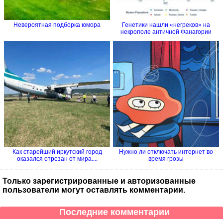
Невероятная подборка юмора
Генетики нашли «негреков» на
некрополе античной Фанагории
Как старейший иркутский город
Нужно ли отключать интернет во
оказался отрезан от мира....
время грозы
Только зарегистрированные и авторизованные
пользователи могут оставлять комментарии.
Последние комментарии