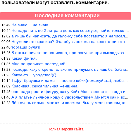
пользователи могут оставлять комментарии.
Последние комментарии
Не знаю… не знаю…
16:49
Не надо пить по 2 литра в день как советуют, пейте только когда
10:44
а лишь бы написать, да галочку себе поставить: я написала статью
12:02
Неужели это красиво? Эта обувь похожа на копыто животного, не хв
09:06
торгаши рулят!
22:40
В статье ничего не написано, про ловушки при выкладывании товара
16:25
Какая фигня.
01:33
Мне понравился последний
01:35
Господи, какую хрень только не придумают, лишь бы бабла срубить!
18:28
Какое-то… уродство!(((
21:23
Тьфу! Девушки и дамы — носите юбки(пожалуйста), любые штаны на ж
19:14
Красивая, сексапильная женщина!
12:09
еще надо рост и фигуру, как у Кейт Мос в юности… тогда и стиль т
17:45
А я платье льняное ношу с удовольствием.Мнется как и все. Но это
01:46
Лён очень сильно мнется и колется. Был у меня костюм, юбка и жак
18:23
Полная версия сайта