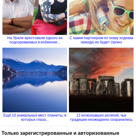
На Урале арестовали одного из
С каким партнером по знаку зодиака
подозреваемых в избиении...
никогда не будет скучно
Ещё 10 уникальных мест планеты, в
12 исчезнувших религий, чьи
которых глаза...
традиции неожиданно сохранились
Только зарегистрированные и авторизованные