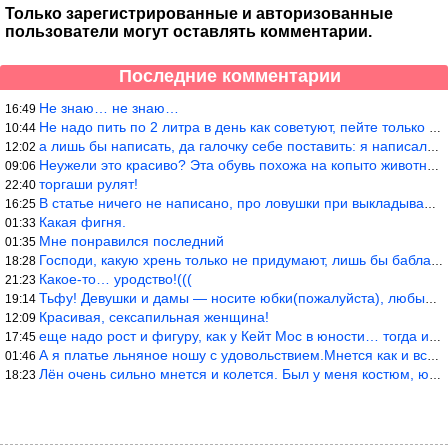
Только зарегистрированные и авторизованные
пользователи могут оставлять комментарии.
Последние комментарии
Не знаю… не знаю…
16:49
Не надо пить по 2 литра в день как советуют, пейте только когда
10:44
а лишь бы написать, да галочку себе поставить: я написала статью
12:02
Неужели это красиво? Эта обувь похожа на копыто животного, не хв
09:06
торгаши рулят!
22:40
В статье ничего не написано, про ловушки при выкладывании товара
16:25
Какая фигня.
01:33
Мне понравился последний
01:35
Господи, какую хрень только не придумают, лишь бы бабла срубить!
18:28
Какое-то… уродство!(((
21:23
Тьфу! Девушки и дамы — носите юбки(пожалуйста), любые штаны на ж
19:14
Красивая, сексапильная женщина!
12:09
еще надо рост и фигуру, как у Кейт Мос в юности… тогда и стиль т
17:45
А я платье льняное ношу с удовольствием.Мнется как и все. Но это
01:46
Лён очень сильно мнется и колется. Был у меня костюм, юбка и жак
18:23