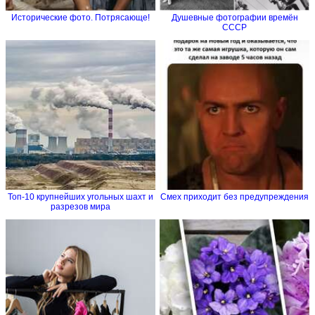
Исторические фото. Потрясающе!
Душевные фотографии времён
СССР
Топ-10 крупнейших угольных шахт и
Смех приходит без предупреждения
разрезов мира