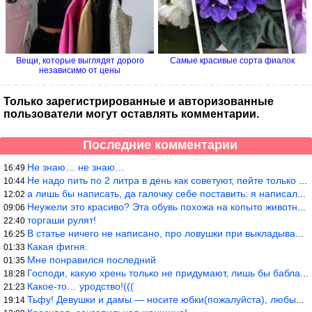
Вещи, которые выглядят дорого
Самые красивые сорта фиалок
независимо от цены
Только зарегистрированные и авторизованные
пользователи могут оставлять комментарии.
Последние комментарии
Не знаю… не знаю…
16:49
Не надо пить по 2 литра в день как советуют, пейте только когда
10:44
а лишь бы написать, да галочку себе поставить: я написала статью
12:02
Неужели это красиво? Эта обувь похожа на копыто животного, не хв
09:06
торгаши рулят!
22:40
В статье ничего не написано, про ловушки при выкладывании товара
16:25
Какая фигня.
01:33
Мне понравился последний
01:35
Господи, какую хрень только не придумают, лишь бы бабла срубить!
18:28
Какое-то… уродство!(((
21:23
Тьфу! Девушки и дамы — носите юбки(пожалуйста), любые штаны на ж
19:14