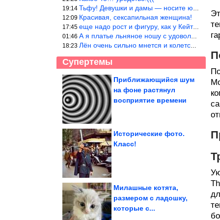
Тьфу! Девушки и дамы — носите юбки(пожалуйста), любые штаны на ж
19:14
Эт
Красивая, сексапильная женщина!
12:09
те
еще надо рост и фигуру, как у Кейт Мос в юности… тогда и стиль т
17:45
га
А я платье льняное ношу с удовольствием.Мнется как и все. Но это
01:46
Лён очень сильно мнется и колется. Был у меня костюм, юбка и жак
18:23
П
Супертемы
По
Приближающийся шум
Мо
на фоне растянул
ко
100% убойные хиты про
отношения мужчин и
восприятие времени
женщин
са
от
П
Исторические фото.
Класс!
Ржал до слез
Т
Ую
Th
Милашные котята,
дл
размером с ладошку,
те
которые с...
Как живёт Диана Анкудинова после бед и победы на ТВ-шоу
бо