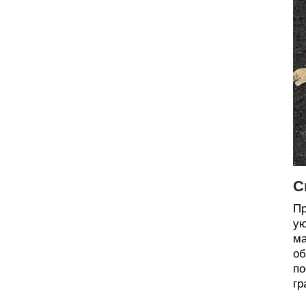
С
Пр
ую
ма
об
по
гр