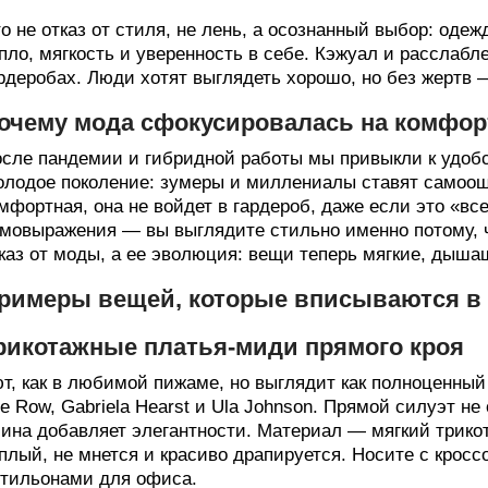
о не отказ от стиля, не лень, а осознанный выбор: оде
пло, мягкость и уверенность в себе. Кэжуал и рассла
рдеробах. Люди хотят выглядеть хорошо, но без жертв
очему мода сфокусировалась на комфор
сле пандемии и гибридной работы мы привыкли к удобст
лодое поколение: зумеры и миллениалы ставят самоо
мфортная, она не войдет в гардероб, даже если это «в
мовыражения — вы выглядите стильно именно потому, ч
каз от моды, а ее эволюция: вещи теперь мягкие, дыш
римеры вещей, которые вписываются в
рикотажные платья-миди прямого кроя
т, как в любимой пижаме, но выглядит как полноценный
e Row, Gabriela Hearst и Ula Johnson. Прямой силуэт не
ина добавляет элегантности. Материал — мягкий трик
плый, не мнется и красиво драпируется. Носите с кросс
тильонами для офиса.