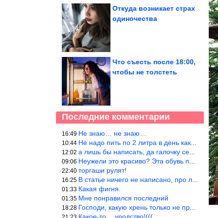
Откуда возникает страх
одиночества
Что съесть после 18:00,
чтобы не толстеть
Последние комментарии
Не знаю… не знаю…
16:49
Не надо пить по 2 литра в день как советуют, пейте только когда
10:44
а лишь бы написать, да галочку себе поставить: я написала статью
12:02
Неужели это красиво? Эта обувь похожа на копыто животного, не хв
09:06
торгаши рулят!
22:40
В статье ничего не написано, про ловушки при выкладывании товара
16:25
Какая фигня.
01:33
Мне понравился последний
01:35
Господи, какую хрень только не придумают, лишь бы бабла срубить!
18:28
Какое-то… уродство!(((
21:23