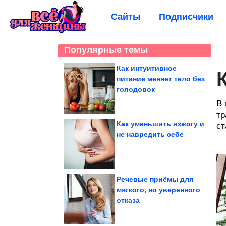
Сайты
Подписчики
Популярные темы
Как интуитивное
питание меняет тело без
голодовок
В 
тр
Как уменьшить изжогу и
ст
не навредить себе
Речевые приёмы для
мягкого, но уверенного
отказа