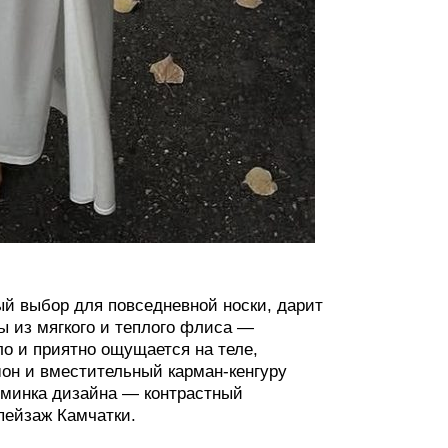
ый выбор для повседневной носки, дарит
ы из мягкого и теплого флиса —
о и приятно ощущается на теле,
шон и вместительный карман-кенгуру
зюминка дизайна — контрастный
пейзаж Камчатки.