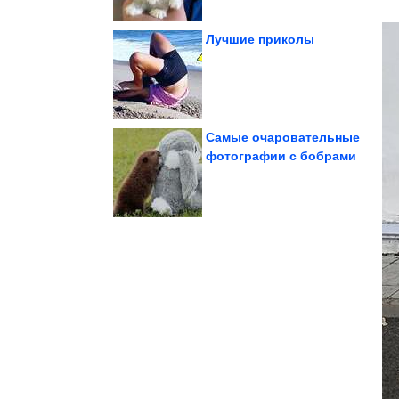
Лучшие приколы
самого»...
Стоит ли искать «того
Кто такой соулмейт?
Самые очаровательные
фотографии с бобрами
устранения запоров....
лучший фрукт для
Ученые определили