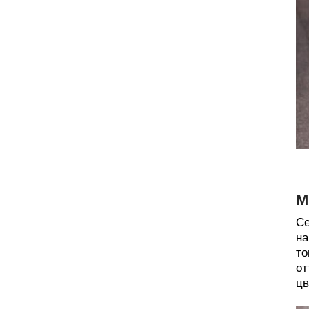
М
Се
на
то
от
цв