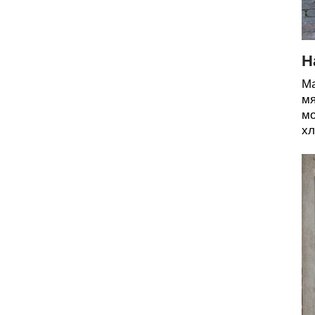
Н
Ма
мя
мо
хл