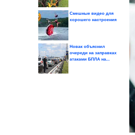
Смешные видео для
хорошего настроения
Жемчужины Титикаки
Новак объяснил
очереди на заправках
атаками БПЛА на...
сложном простыми...
помогут говорить о
Приёма, которые