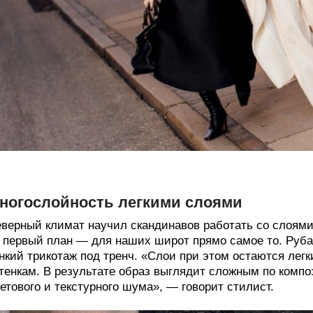
ногослойность легкими слоями
верный климат научил скандинавов работать со слоями
 первый план — для наших широт прямо самое то. Руба
нкий трикотаж под тренч. «Слои при этом остаются лег
тенкам. В результате образ выглядит сложным по комп
етового и текстурного шума», — говорит стилист.