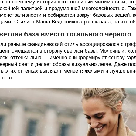
о по-прежнему история про спокойный минимализм, но 
окойной палитрой и продуманной многослойностью. Так
монстративности и собирается вокруг базовых вещей, к
дами. Стилист Маша Ведерникова рассказала, на что о
ветлая база вместо тотального черного
ли раньше скандинавский стиль ассоциировался с граф
цент смещается в сторону светлой базы. Молочный, хо
сок, оттенки льна — именно они формируют основу гард
верный свет и делает образы визуально легче. Даже п
в этих оттенках выглядят менее тяжелыми и лучше вп
сперт.