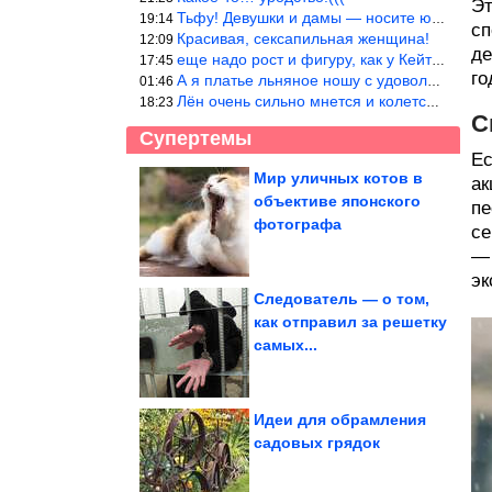
Эт
Тьфу! Девушки и дамы — носите юбки(пожалуйста), любые штаны на ж
19:14
сп
Красивая, сексапильная женщина!
12:09
де
еще надо рост и фигуру, как у Кейт Мос в юности… тогда и стиль т
17:45
го
А я платье льняное ношу с удовольствием.Мнется как и все. Но это
01:46
Лён очень сильно мнется и колется. Был у меня костюм, юбка и жак
18:23
С
Супертемы
Ес
Мир уличных котов в
ак
объективе японского
пе
Что происходит с
электричеством в
фотографа
Севастополе? «Три...
се
— 
эк
Следователь — о том,
как отправил за решетку
Все приколы Июля.
самых...
Финал
Идеи для обрамления
садовых грядок
Как светская львица оттаскала балерину за волосы из-за...