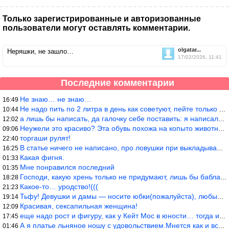
Только зарегистрированные и авторизованные
пользователи могут оставлять комментарии.
olgatar...
Неряшки, не зашло…
17/02/2026, 11:41
Последние комментарии
Не знаю… не знаю…
16:49
Не надо пить по 2 литра в день как советуют, пейте только когда
10:44
а лишь бы написать, да галочку себе поставить: я написала статью
12:02
Неужели это красиво? Эта обувь похожа на копыто животного, не хв
09:06
торгаши рулят!
22:40
В статье ничего не написано, про ловушки при выкладывании товара
16:25
Какая фигня.
01:33
Мне понравился последний
01:35
Господи, какую хрень только не придумают, лишь бы бабла срубить!
18:28
Какое-то… уродство!(((
21:23
Тьфу! Девушки и дамы — носите юбки(пожалуйста), любые штаны на ж
19:14
Красивая, сексапильная женщина!
12:09
еще надо рост и фигуру, как у Кейт Мос в юности… тогда и стиль т
17:45
А я платье льняное ношу с удовольствием.Мнется как и все. Но это
01:46