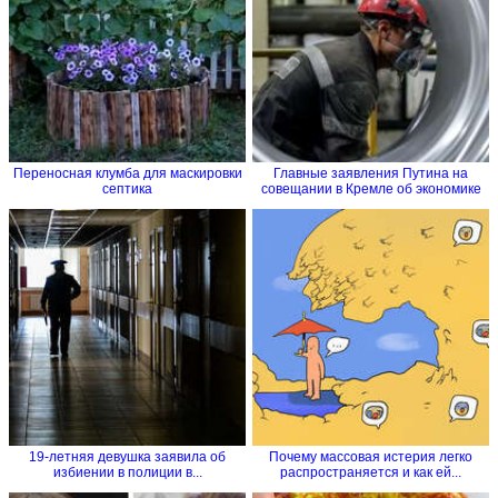
Переносная клумба для маскировки
Главные заявления Путина на
септика
совещании в Кремле об экономике
19-летняя девушка заявила об
Почему массовая истерия легко
избиении в полиции в...
распространяется и как ей...