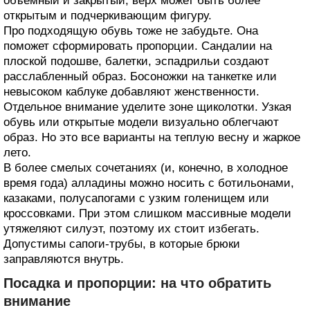
объемный и закрытый, верх может быть более
открытым и подчеркивающим фигуру.
Про подходящую обувь тоже не забудьте. Она
поможет сформировать пропорции. Сандалии на
плоской подошве, балетки, эспадрильи создают
расслабленный образ. Босоножки на танкетке или
невысоком каблуке добавляют женственности.
Отдельное внимание уделите зоне щиколотки. Узкая
обувь или открытые модели визуально облегчают
образ. Но это все варианты на теплую весну и жаркое
лето.
В более смелых сочетаниях (и, конечно, в холодное
время года) алладины можно носить с ботильонами,
казаками, полусапогами с узким голенищем или
кроссовками. При этом слишком массивные модели
утяжеляют силуэт, поэтому их стоит избегать.
Допустимы сапоги-трубы, в которые брюки
заправляются внутрь.
Посадка и пропорции: на что обратить
внимание