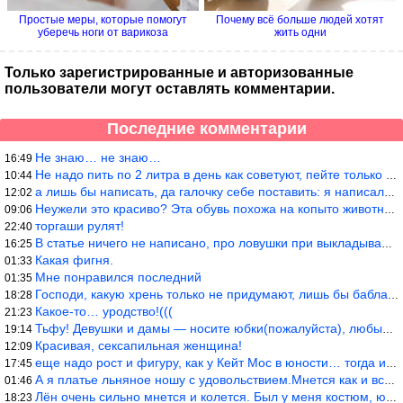
Простые меры, которые помогут
Почему всё больше людей хотят
уберечь ноги от варикоза
жить одни
Только зарегистрированные и авторизованные
пользователи могут оставлять комментарии.
Последние комментарии
Не знаю… не знаю…
16:49
Не надо пить по 2 литра в день как советуют, пейте только когда
10:44
а лишь бы написать, да галочку себе поставить: я написала статью
12:02
Неужели это красиво? Эта обувь похожа на копыто животного, не хв
09:06
торгаши рулят!
22:40
В статье ничего не написано, про ловушки при выкладывании товара
16:25
Какая фигня.
01:33
Мне понравился последний
01:35
Господи, какую хрень только не придумают, лишь бы бабла срубить!
18:28
Какое-то… уродство!(((
21:23
Тьфу! Девушки и дамы — носите юбки(пожалуйста), любые штаны на ж
19:14
Красивая, сексапильная женщина!
12:09
еще надо рост и фигуру, как у Кейт Мос в юности… тогда и стиль т
17:45
А я платье льняное ношу с удовольствием.Мнется как и все. Но это
01:46
Лён очень сильно мнется и колется. Был у меня костюм, юбка и жак
18:23