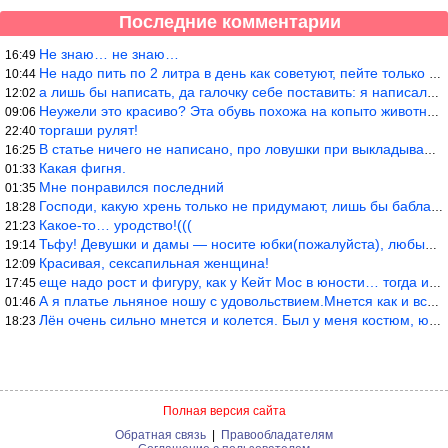
Последние комментарии
Не знаю… не знаю…
16:49
Не надо пить по 2 литра в день как советуют, пейте только когда
10:44
а лишь бы написать, да галочку себе поставить: я написала статью
12:02
Неужели это красиво? Эта обувь похожа на копыто животного, не хв
09:06
торгаши рулят!
22:40
В статье ничего не написано, про ловушки при выкладывании товара
16:25
Какая фигня.
01:33
Мне понравился последний
01:35
Господи, какую хрень только не придумают, лишь бы бабла срубить!
18:28
Какое-то… уродство!(((
21:23
Тьфу! Девушки и дамы — носите юбки(пожалуйста), любые штаны на ж
19:14
Красивая, сексапильная женщина!
12:09
еще надо рост и фигуру, как у Кейт Мос в юности… тогда и стиль т
17:45
А я платье льняное ношу с удовольствием.Мнется как и все. Но это
01:46
Лён очень сильно мнется и колется. Был у меня костюм, юбка и жак
18:23
Полная версия сайта
Обратная связь
|
Правообладателям