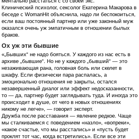
ментально расстаться с со своей экс.
Клинический психолог, сексолог Екатерина Макарова в
беседе с WomanHit объяснила, надо ли беспокоиться,
если ваш постоянный партнер или уже законный муж
оказался очень уж эмпатичным в отношении былых
браков.
Ох уж эти бывшие
«„Бывших“ не надо бояться. У каждого из нас есть в
архиве „бывшие“. Но не у каждого „бывший“ — это
незаживающая рана, головная боль или скелет в
шкафу. Если физически пара распалась, а
эмоционально отношения не закрыты, остался
незавершенный диалог или эффект недосказанности,
то — да, партнер будет заглядывать туда. И иногда это
происходит в душе, от чего в новых отношениях
никому не легче», — говорит эксперт.
Дружба после расставания — явление редкое. Чаще
мы сталкиваемся с поведением «назло», «вопреки»,
«какое счастье, что мы расстались» и «пусть будет
проклят тот час, когда встретились». Если все эти