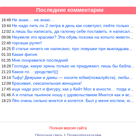
Последние комментарии
Не знаю… не знаю…
16:49
Не надо пить по 2 литра в день как советуют, пейте только когда
10:44
а лишь бы написать, да галочку себе поставить: я написала статью
12:02
Неужели это красиво? Эта обувь похожа на копыто животного, не хв
09:06
торгаши рулят!
22:40
В статье ничего не написано, про ловушки при выкладывании товара
16:25
Какая фигня.
01:33
Мне понравился последний
01:35
Господи, какую хрень только не придумают, лишь бы бабла срубить!
18:28
Какое-то… уродство!(((
21:23
Тьфу! Девушки и дамы — носите юбки(пожалуйста), любые штаны на ж
19:14
Красивая, сексапильная женщина!
12:09
еще надо рост и фигуру, как у Кейт Мос в юности… тогда и стиль т
17:45
А я платье льняное ношу с удовольствием.Мнется как и все. Но это
01:46
Лён очень сильно мнется и колется. Был у меня костюм, юбка и жак
18:23
Полная версия сайта
Обратная связь
|
Правообладателям