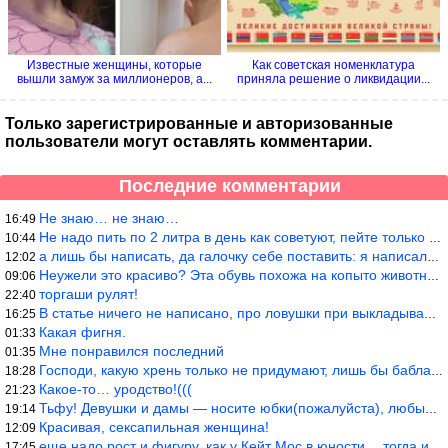
Известные женщины, которые
Как советская номенклатура
вышли замуж за миллионеров, а...
приняла решение о ликвидации...
Только зарегистрированные и авторизованные
пользователи могут оставлять комментарии.
Последние комментарии
Не знаю… не знаю…
16:49
Не надо пить по 2 литра в день как советуют, пейте только когда
10:44
а лишь бы написать, да галочку себе поставить: я написала статью
12:02
Неужели это красиво? Эта обувь похожа на копыто животного, не хв
09:06
торгаши рулят!
22:40
В статье ничего не написано, про ловушки при выкладывании товара
16:25
Какая фигня.
01:33
Мне понравился последний
01:35
Господи, какую хрень только не придумают, лишь бы бабла срубить!
18:28
Какое-то… уродство!(((
21:23
Тьфу! Девушки и дамы — носите юбки(пожалуйста), любые штаны на ж
19:14
Красивая, сексапильная женщина!
12:09
еще надо рост и фигуру, как у Кейт Мос в юности… тогда и стиль т
17:45