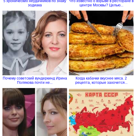
5 хронических неудачников по знаку
Что известно о взрыве в ресторане в
зодиака
центре Москвы? Целью...
Почему советский вундеркинд Ирина
Когда кабачки вкуснее мяса. 2
Полякова почти не...
рецепта, которые захочется...