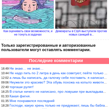
Как оценивать свои возможности, и
Демократы в США выступили против
не тонуть в задачах
новых санкций в...
Только зарегистрированные и авторизованные
пользователи могут оставлять комментарии.
Последние комментарии
Не знаю… не знаю…
16:49
Не надо пить по 2 литра в день как советуют, пейте только когда
10:44
а лишь бы написать, да галочку себе поставить: я написала статью
12:02
Неужели это красиво? Эта обувь похожа на копыто животного, не хв
09:06
торгаши рулят!
22:40
В статье ничего не написано, про ловушки при выкладывании товара
16:25
Какая фигня.
01:33
Мне понравился последний
01:35
Господи, какую хрень только не придумают, лишь бы бабла срубить!
18:28