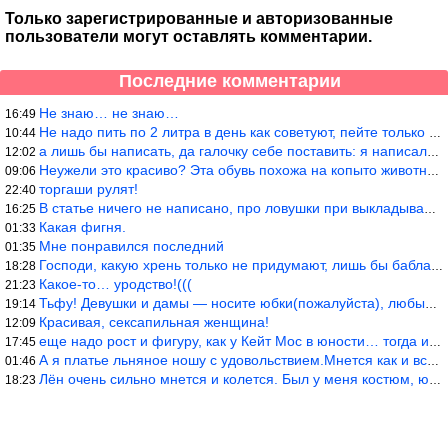
Только зарегистрированные и авторизованные
пользователи могут оставлять комментарии.
Последние комментарии
Не знаю… не знаю…
16:49
Не надо пить по 2 литра в день как советуют, пейте только когда
10:44
а лишь бы написать, да галочку себе поставить: я написала статью
12:02
Неужели это красиво? Эта обувь похожа на копыто животного, не хв
09:06
торгаши рулят!
22:40
В статье ничего не написано, про ловушки при выкладывании товара
16:25
Какая фигня.
01:33
Мне понравился последний
01:35
Господи, какую хрень только не придумают, лишь бы бабла срубить!
18:28
Какое-то… уродство!(((
21:23
Тьфу! Девушки и дамы — носите юбки(пожалуйста), любые штаны на ж
19:14
Красивая, сексапильная женщина!
12:09
еще надо рост и фигуру, как у Кейт Мос в юности… тогда и стиль т
17:45
А я платье льняное ношу с удовольствием.Мнется как и все. Но это
01:46
Лён очень сильно мнется и колется. Был у меня костюм, юбка и жак
18:23