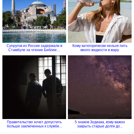
Супругов из России задержали в
Кому категорически нельзя пить
Стамбуле за чтение Библии....
много жидкости в жару
Правительство хочет допустить
5 знаков Зодиака, кому важно
больше заключенных к службе...
закрыть старые долги до...