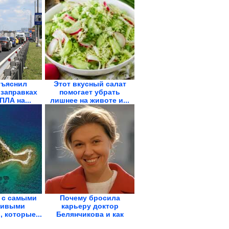
бъяснил
Этот вкусный салат
 заправках
помогает убрать
ПЛА на...
лишнее на животе и...
 с самыми
Почему бросила
ливыми
карьеру доктор
 которые...
Белянчикова и как
выглядит...