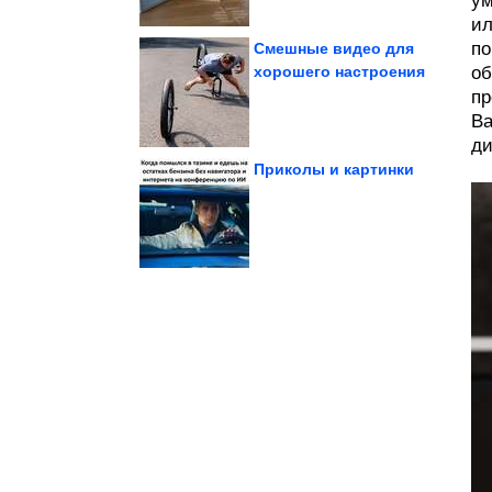
ум
ил
по
Смешные видео для
хорошего настроения
об
пр
поддержки...
статус и какие меры
Кто имеет право на
Ва
ди
Приколы и картинки
убийц сердца
Назвала 5 скрытых
Одиночество и спорт.