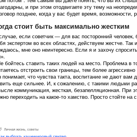
ом потом“. Тем самым вы даете понять, что вы их слыш
агодарны, и при этом отодвигаете эту тему на неопреде
зговор позднее, когда у вас будет время, возможности, 
огда стоит быть максимально жестким
случае, если советчик — для вас посторонний человек
бя экспертом во всех областях, действуем жестче. Так 
ждаюсь, мне оно неинтересно. Если я и захочу спросить 
».
е бойтесь ставить таких людей на место. Проблема в то
таетесь отстроить свои границы, тем более агрессивно 
 понимает, что чувства такта, воспитание не дают вам д
вить еще сильнее. И, к сожалению, с такими людьми ра
ысле коммуникация, жесткая, безапелляционная. При эт
жно переходить на какое-то хамство. Просто стойте на 
Личная жизнь
,
советы
Как выбрать кашемировый свитер