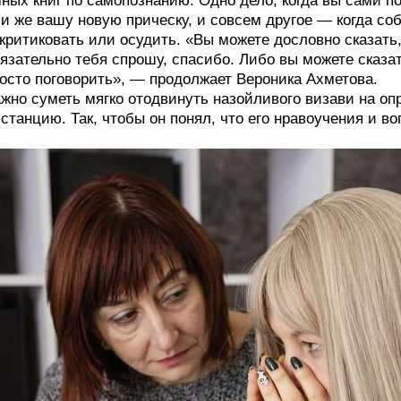
ных книг по самопознанию. Одно дело, когда вы сами 
и же вашу новую прическу, и совсем другое — когда со
критиковать или осудить. «Вы можете дословно сказать, 
язательно тебя спрошу, спасибо. Либо вы можете сказат
осто поговорить», — продолжает Вероника Ахметова.
жно суметь мягко отодвинуть назойливого визави на о
станцию. Так, чтобы он понял, что его нравоучения и в