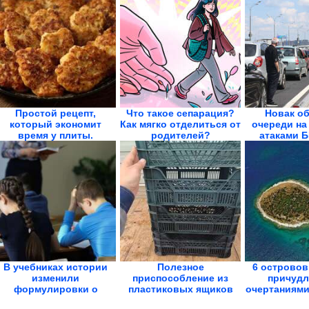
Простой рецепт,
Что такое сепарация?
Новак о
который экономит
Как мягко отделиться от
очереди на
время у плиты.
родителей?
атаками Б
Куриные...
В учебниках истории
Полезное
6 островов
изменили
приспособление из
причуд
формулировки о
пластиковых ящиков
очертаниями,
холопах,...