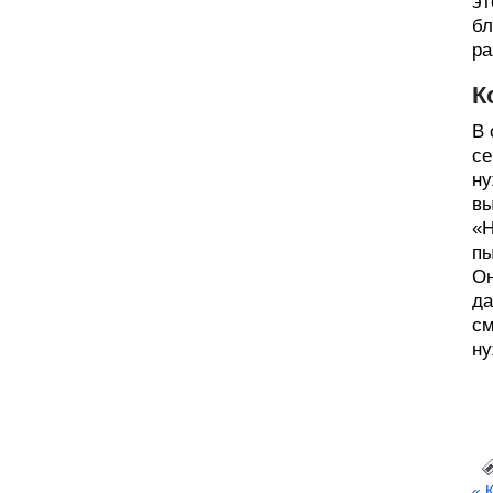
эт
бл
ра
К
В 
се
ну
вы
«Н
пы
Он
да
см
ну
« 