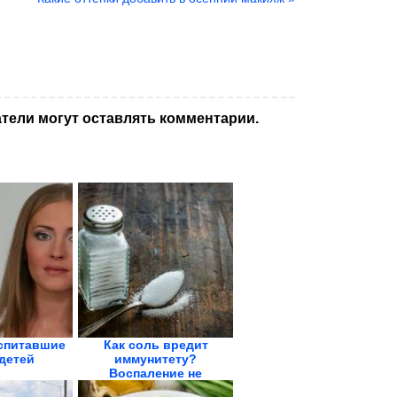
тели могут оставлять комментарии.
спитавшие
Как соль вредит
детей
иммунитету?
Воспаление не
проходит