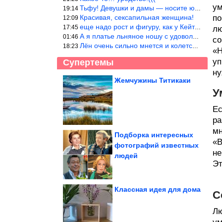
ум
Тьфу! Девушки и дамы — носите юбки(пожалуйста), любые штаны на ж
19:14
Красивая, сексапильная женщина!
по
12:09
еще надо рост и фигуру, как у Кейт Мос в юности… тогда и стиль т
17:45
лю
А я платье льняное ношу с удовольствием.Мнется как и все. Но это
01:46
со
Лён очень сильно мнется и колется. Был у меня костюм, юбка и жак
18:23
«Н
уп
Супертемы
ну
Жемчужины Титикаки
У
Почему советский
вундеркинд Ирина
Полякова почти не...
Ес
ра
мн
Подборка интересных
«В
фотографий известных
не
Достаточно добавить
людей
чернослив.
Классический
медовик...
Эт
Классная идея для дома
С
Лю
12 самых красивых и необычных пешеходных мостов планеты