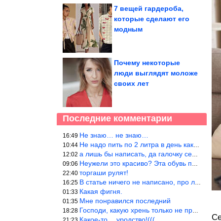
7 вещей гардероба,
которые сделают его
модным
Почему некоторые
люди выглядят моложе
своих лет
Последние комментарии
Не знаю… не знаю…
16:49
Не надо пить по 2 литра в день как советуют, пейте только когда
10:44
а лишь бы написать, да галочку себе поставить: я написала статью
12:02
Неужели это красиво? Эта обувь похожа на копыто животного, не хв
09:06
торгаши рулят!
22:40
В статье ничего не написано, про ловушки при выкладывании товара
16:25
Какая фигня.
01:33
Мне понравился последний
01:35
Господи, какую хрень только не придумают, лишь бы бабла срубить!
18:28
Се
Какое-то… уродство!(((
21:23