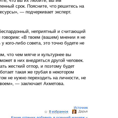
ите, что вы их любите, вы им
ленный срок. Поясните, что решитесь на
ресурсы», — подчеркивает эксперт.
, беспардонный, неприятный и считающий
и говорим: «В твоем (вашем) мнении я не
у кого-либо совета, это точно будете не
м, что чем мягче и культурнее вы
может в них внедряться другой человек.
ать жесткий отпор, и поэтому будет
ботает такая же грубая в некотором
ом не нужно переходить на личности, не
своем», — заключает Ахметова.
Источник
Дарья
Какие оттенки добавить в осенний макияж »