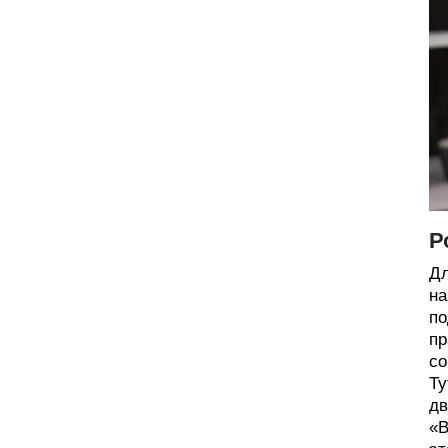
Р
Дл
на
по
пр
со
Ту
дв
«В