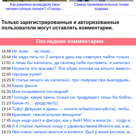
Как римляне возводили свои
Самые привлекательные знаки
неприступные лагеря? «Город»...
зодиака
Только зарегистрированные и авторизованные
пользователи могут оставлять комментарии.
Последние комментарии
Не знаю… не знаю…
16:49
Не надо пить по 2 литра в день как советуют, пейте только когда
10:44
а лишь бы написать, да галочку себе поставить: я написала статью
12:02
Неужели это красиво? Эта обувь похожа на копыто животного, не хв
09:06
торгаши рулят!
22:40
В статье ничего не написано, про ловушки при выкладывании товара
16:25
Какая фигня.
01:33
Мне понравился последний
01:35
Господи, какую хрень только не придумают, лишь бы бабла срубить!
18:28
Какое-то… уродство!(((
21:23
Тьфу! Девушки и дамы — носите юбки(пожалуйста), любые штаны на ж
19:14
Красивая, сексапильная женщина!
12:09
еще надо рост и фигуру, как у Кейт Мос в юности… тогда и стиль т
17:45
А я платье льняное ношу с удовольствием.Мнется как и все. Но это
01:46
Лён очень сильно мнется и колется. Был у меня костюм, юбка и жак
18:23