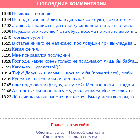
Последние комментарии
Не знаю… не знаю…
16:49
Не надо пить по 2 литра в день как советуют, пейте только когда
10:44
а лишь бы написать, да галочку себе поставить: я написала статью
12:02
Неужели это красиво? Эта обувь похожа на копыто животного, не хв
09:06
торгаши рулят!
22:40
В статье ничего не написано, про ловушки при выкладывании товара
16:25
Какая фигня.
01:33
Мне понравился последний
01:35
Господи, какую хрень только не придумают, лишь бы бабла срубить!
18:28
Какое-то… уродство!(((
21:23
Тьфу! Девушки и дамы — носите юбки(пожалуйста), любые штаны на ж
19:14
Красивая, сексапильная женщина!
12:09
еще надо рост и фигуру, как у Кейт Мос в юности… тогда и стиль т
17:45
А я платье льняное ношу с удовольствием.Мнется как и все. Но это
01:46
Лён очень сильно мнется и колется. Был у меня костюм, юбка и жак
18:23
Полная версия сайта
Обратная связь
|
Правообладателям
Соглашение с пользователем