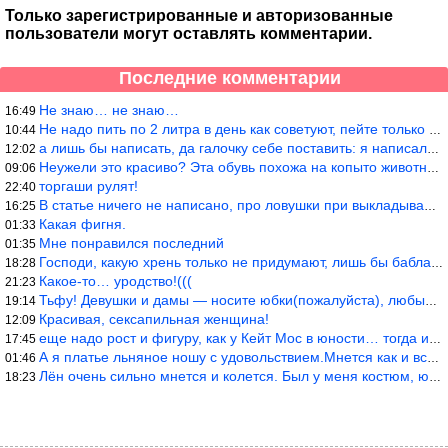
Только зарегистрированные и авторизованные
пользователи могут оставлять комментарии.
Последние комментарии
Не знаю… не знаю…
16:49
Не надо пить по 2 литра в день как советуют, пейте только когда
10:44
а лишь бы написать, да галочку себе поставить: я написала статью
12:02
Неужели это красиво? Эта обувь похожа на копыто животного, не хв
09:06
торгаши рулят!
22:40
В статье ничего не написано, про ловушки при выкладывании товара
16:25
Какая фигня.
01:33
Мне понравился последний
01:35
Господи, какую хрень только не придумают, лишь бы бабла срубить!
18:28
Какое-то… уродство!(((
21:23
Тьфу! Девушки и дамы — носите юбки(пожалуйста), любые штаны на ж
19:14
Красивая, сексапильная женщина!
12:09
еще надо рост и фигуру, как у Кейт Мос в юности… тогда и стиль т
17:45
А я платье льняное ношу с удовольствием.Мнется как и все. Но это
01:46
Лён очень сильно мнется и колется. Был у меня костюм, юбка и жак
18:23