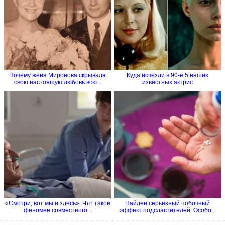
Почему жена Миронова скрывала
Куда исчезли в 90-е 5 наших
свою настоящую любовь всю...
известных актрис
«Смотри, вот мы и здесь». Что такое
Найден серьезный побочный
феномен совместного...
эффект подсластителей. Особо...