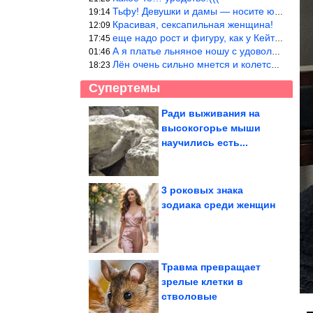
Тьфу! Девушки и дамы — носите юбки(пожалуйста), любые штаны на ж
19:14
Красивая, сексапильная женщина!
12:09
еще надо рост и фигуру, как у Кейт Мос в юности… тогда и стиль т
17:45
А я платье льняное ношу с удовольствием.Мнется как и все. Но это
01:46
Лён очень сильно мнется и колется. Был у меня костюм, юбка и жак
18:23
Супертемы
Ради выживания на
высокогорье мыши
Коллекция убойных
Демотиваторов. Мне
научились есть...
нравится!
3 роковых знака
зодиака среди женщин
14 бесподобных фото
из сказочного Вьетнама
Травма превращает
зрелые клетки в
стволовые
Кремль ответил на слова Мерца о гарантиях безопасности...