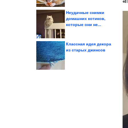
«П
Неудачные снимки
домашних котиков,
которые они не...
Карелии
достопримечательность
необычная
Заброшенные печи —
Классная идея декора
из старых джинсов
тишина
главная роскошь ― это
Фото из отеля, где