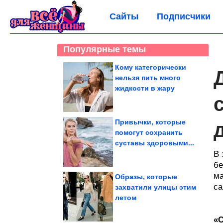
Сайты
Подписчики
Популярные темы
Кому категорически
нельзя пить много
жидкости в жару
Привычки, которые
помогут сохранить
суставы здоровыми...
В 
бе
ма
Образы, которые
са
захватили улицы этим
летом
«С