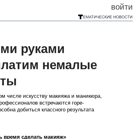
войти
ими руками
 платим немалые
оты
том числе искусству макияжа и маникюра,
профессионалов встречаются горе-
особна добиться классного результата
ь время сделать макияж»