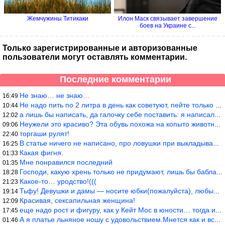
Жемчужины Титикаки
Илон Маск связывает завершение
боев на Украине с...
Только зарегистрированные и авторизованные
пользователи могут оставлять комментарии.
Последние комментарии
Не знаю… не знаю…
16:49
Не надо пить по 2 литра в день как советуют, пейте только когда
10:44
а лишь бы написать, да галочку себе поставить: я написала статью
12:02
Неужели это красиво? Эта обувь похожа на копыто животного, не хв
09:06
торгаши рулят!
22:40
В статье ничего не написано, про ловушки при выкладывании товара
16:25
Какая фигня.
01:33
Мне понравился последний
01:35
Господи, какую хрень только не придумают, лишь бы бабла срубить!
18:28
Какое-то… уродство!(((
21:23
Тьфу! Девушки и дамы — носите юбки(пожалуйста), любые штаны на ж
19:14
Красивая, сексапильная женщина!
12:09
еще надо рост и фигуру, как у Кейт Мос в юности… тогда и стиль т
17:45
А я платье льняное ношу с удовольствием.Мнется как и все. Но это
01:46