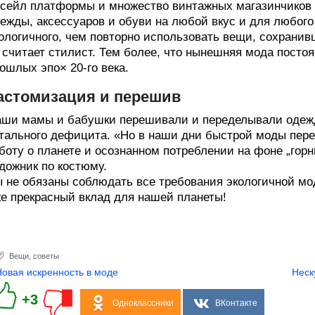
сейл платформы и множество винтажных магазинчиков 
ежды, аксессуаров и обуви на любой вкус и для любого
ологичного, чем повторно использовать вещи, сохрани
считает стилист. Тем более, что нынешняя мода посто
ошлых эпо× 20-го века.
астомизация и перешив
ши мамы и бабушки перешивали и переделывали одежду
тального дефицита. «Но в наши дни быстрой моды пер
боту о планете и осознанном потреблении на фоне „го
дожник по костюму.
 не обязаны соблюдать все требования экологичной мо
е прекрасный вклад для нашей планеты!
Вещи
,
советы
Новая искренность в моде
Неск
+3
Одноклассники
ВКонтакте