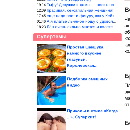
Тьфу! Девушки и дамы — носите юбки(пожалуйста), любые штаны на ж
19:14
В
Красивая, сексапильная женщина!
12:09
еще надо рост и фигуру, как у Кейт Мос в юности… тогда и стиль т
17:45
Че
А я платье льняное ношу с удовольствием.Мнется как и все. Но это
01:46
ак
Лён очень сильно мнется и колется. Был у меня костюм, юбка и жак
18:23
об
Супертемы
кэ
ка
Простая шакшука,
ко
намного вкуснее
Немного жуткие вещи,
которые постоянно
глазуньи.
делает ваше...
Королевская...
Б
Подборка смешных
видео
Пл
Подборка приколов
эк
ма
от
Приколы в стиле «Когда
...». Суперхит!
Б
Очаровательный кот из остатков ткани