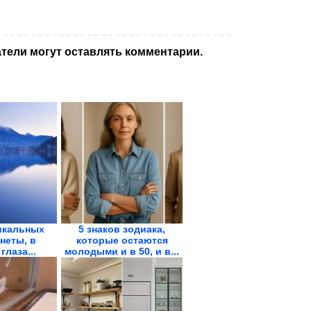
тели могут оставлять комментарии.
икальных
5 знаков зодиака,
неты, в
которые остаются
глаза...
молодыми и в 50, и в...