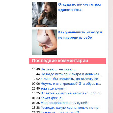
Откуда возникает страх
одиночества
Как уменьшить изжогу и
не навредить себе
Последние комментарии
Не знаю… не знаю…
16:49
Не надо пить по 2 литра в день как советуют, пейте только когда
10:44
а лишь бы написать, да галочку себе поставить: я написала статью
12:02
Неужели это красиво? Эта обувь похожа на копыто животного, не хв
09:06
торгаши рулят!
22:40
В статье ничего не написано, про ловушки при выкладывании товара
16:25
Какая фигня.
01:33
Мне понравился последний
01:35
Господи, какую хрень только не придумают, лишь бы бабла срубить!
18:28
Какое-то… уродство!(((
21:23