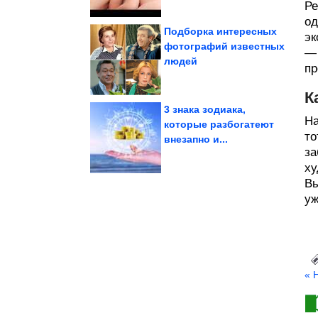
Ре
од
Подборка интересных
эк
фотографий известных
— 
людей
Ковбойская...
салунах Дикого Запада.
пр
Именно так готовили в
К
3 знака зодиака,
На
которые разбогатеют
то
впервые
внезапно и...
вы идёте к нему
психотерапевта, если
Как выбрать
за
ху
Вы
уж
« 