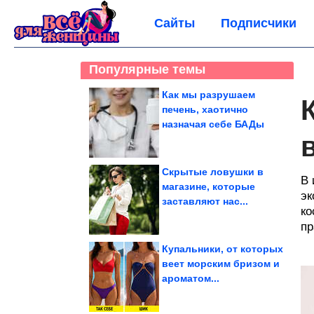
Сайты
Подписчики
Популярные темы
Как мы разрушаем
печень, хаотично
назначая себе БАДы
Скрытые ловушки в
В 
магазине, которые
эк
заставляют нас...
ко
пр
Купальники, от которых
веет морским бризом и
ароматом...