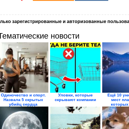
лько зарегистрированные и авторизованные пользова
Тематические новости
Одиночество и спорт.
Уловки, которые
Ещё 10 ун
Назвала 5 скрытых
скрывают компании
мест пла
убийц сердца
которых 