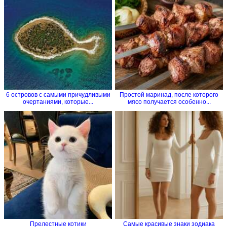
6 островов с самыми причудливыми
Простой маринад, после которого
очертаниями, которые...
мясо получается особенно...
Прелестные котики
Самые красивые знаки зодиака