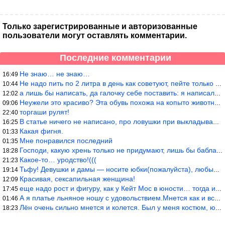
Только зарегистрированные и авторизованные
пользователи могут оставлять комментарии.
Последние комментарии
Не знаю… не знаю…
16:49
Не надо пить по 2 литра в день как советуют, пейте только когда
10:44
а лишь бы написать, да галочку себе поставить: я написала статью
12:02
Неужели это красиво? Эта обувь похожа на копыто животного, не хв
09:06
торгаши рулят!
22:40
В статье ничего не написано, про ловушки при выкладывании товара
16:25
Какая фигня.
01:33
Мне понравился последний
01:35
Господи, какую хрень только не придумают, лишь бы бабла срубить!
18:28
Какое-то… уродство!(((
21:23
Тьфу! Девушки и дамы — носите юбки(пожалуйста), любые штаны на ж
19:14
Красивая, сексапильная женщина!
12:09
еще надо рост и фигуру, как у Кейт Мос в юности… тогда и стиль т
17:45
А я платье льняное ношу с удовольствием.Мнется как и все. Но это
01:46
Лён очень сильно мнется и колется. Был у меня костюм, юбка и жак
18:23