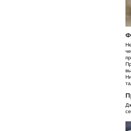
Ф
Не
че
пр
Пр
вы
Ни
та
П
Дж
се