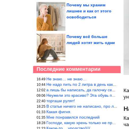
Почему мы храним
лишнее и как от этого
освободиться
Почему всё больше
людей хотят жить одни
Последние комментарии
Не знаю… не знаю…
16:49
Не надо пить по 2 литра в день как советуют, пейте только когда
10:44
а лишь бы написать, да галочку себе поставить: я написала статью
Ка
12:02
Неужели это красиво? Эта обувь похожа на копыто животного, не хв
09:06
ун
торгаши рулят!
22:40
В статье ничего не написано, про ловушки при выкладывании товара
16:25
Н
Какая фигня.
01:33
Мне понравился последний
01:35
Ка
Господи, какую хрень только не придумают, лишь бы бабла срубить!
18:28
ча
Какое-то… уродство!(((
21:23