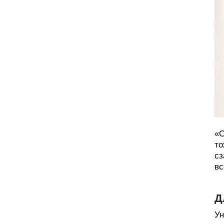
«С
то
сз
вс
Д
Ун