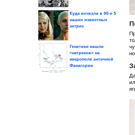
Куда исчезли в 90-е 5
наших известных
П
актрис
Андрея Мерзликина
Что произошло в семье
Пр
то
Генетики нашли
чу
«негреков» на
но
некрополе античной
что странный...
которые доказывают,
Антикварные находки,
З
Фанагории
Да
ил
яг