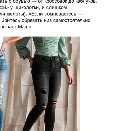
ать с обувью — от кроссовок до каблуков.
кой» у щиколотки, и слишком
или кюлоты). «Если сомневаетесь —
 бойтесь обрезать низ самостоятельно:
азывает Маша.