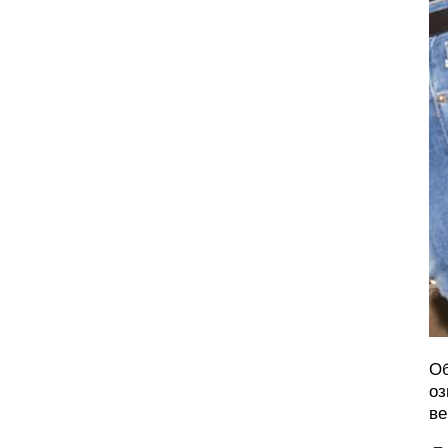
Об
оз
ве