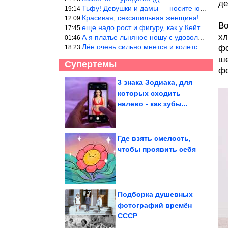
де
Тьфу! Девушки и дамы — носите юбки(пожалуйста), любые штаны на ж
19:14
Красивая, сексапильная женщина!
12:09
Во
еще надо рост и фигуру, как у Кейт Мос в юности… тогда и стиль т
17:45
хл
А я платье льняное ношу с удовольствием.Мнется как и все. Но это
01:46
Лён очень сильно мнется и колется. Был у меня костюм, юбка и жак
фо
18:23
ше
Супертемы
фо
3 знака Зодиака, для
которых сходить
Приколы со всяким
разным
налево - как зубы...
Где взять смелость,
чтобы проявить себя
Смехотерапия. Всё для
вашего здоровья
Подборка душевных
фотографий времён
СССР