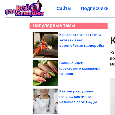
Сайты
Подписчики
Популярные темы
Как азиатская эстетика
захватывает
европейские гардеробы
Хо
во
Сочные идеи
мо
фруктового маникюра
на июль
Как мы разрушаем
печень, хаотично
назначая себе БАДы