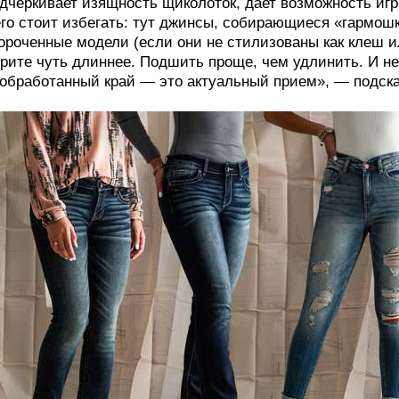
дчеркивает изящность щиколоток, дает возможность игр
го стоит избегать: тут джинсы, собирающиеся «гармош
ороченные модели (если они не стилизованы как клеш 
рите чуть длиннее. Подшить проще, чем удлинить. И не
обработанный край — это актуальный прием», — подск