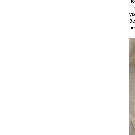
по
Че
ук
бе
не