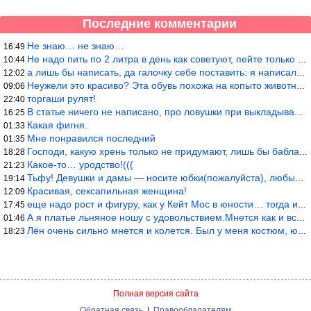
Последние комментарии
Не знаю… не знаю…
16:49
Не надо пить по 2 литра в день как советуют, пейте только когда
10:44
а лишь бы написать, да галочку себе поставить: я написала статью
12:02
Неужели это красиво? Эта обувь похожа на копыто животного, не хв
09:06
торгаши рулят!
22:40
В статье ничего не написано, про ловушки при выкладывании товара
16:25
Какая фигня.
01:33
Мне понравился последний
01:35
Господи, какую хрень только не придумают, лишь бы бабла срубить!
18:28
Какое-то… уродство!(((
21:23
Тьфу! Девушки и дамы — носите юбки(пожалуйста), любые штаны на ж
19:14
Красивая, сексапильная женщина!
12:09
еще надо рост и фигуру, как у Кейт Мос в юности… тогда и стиль т
17:45
А я платье льняное ношу с удовольствием.Мнется как и все. Но это
01:46
Лён очень сильно мнется и колется. Был у меня костюм, юбка и жак
18:23
Полная версия сайта
Обратная связь
|
Правообладателям