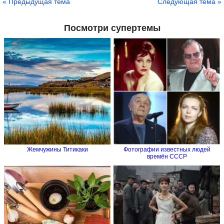
« Предыдущая тема
Следующая тема »
Посмотри супертемы
Жемчужины Титикаки
Фотографии известных людей
времён СССР