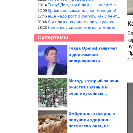
Тьфу! Девушки и дамы — носите юбки(пожалуйста), любые штаны на ж
19:14
Красивая, сексапильная женщина!
12:09
еще надо рост и фигуру, как у Кейт Мос в юности… тогда и стиль т
17:45
А я платье льняное ношу с удовольствием.Мнется как и все. Но это
01:46
К
Лён очень сильно мнется и колется. Был у меня костюм, юбка и жак
18:23
Ва
Супертемы
ка
ну
Глава OpenAI заявляет
Пр
о достижении
А ведь всё же в точку!
с 
Согласны?
сингулярности
Метод, который за ночь
очистит грязные и
Трогательные фото
серые кухонные...
собак, которые в своем
почтенном...
Эмбриологи впервые
получили здоровое
потомство овец из...
Как украсить крыльцо частного дома