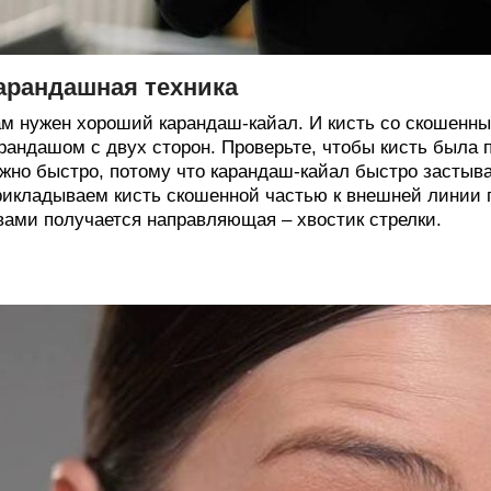
арандашная техника
м нужен хороший карандаш-кайал. И кисть со скошенны
рандашом с двух сторон. Проверьте, чтобы кисть была п
жно быстро, потому что карандаш-кайал быстро застывае
икладываем кисть скошенной частью к внешней линии гла
вами получается направляющая – хвостик стрелки.