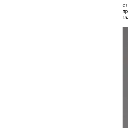
ст
пр
гл