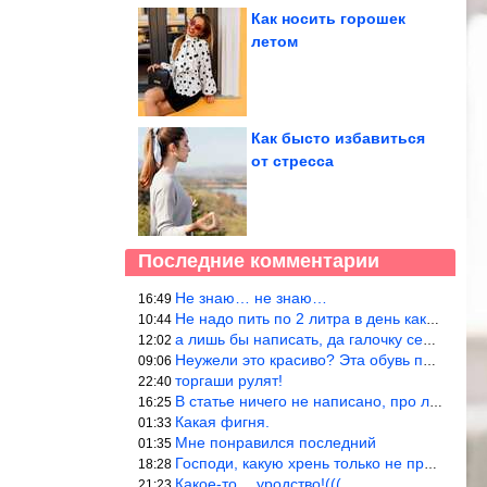
Как носить горошек
летом
Как бысто избавиться
от стресса
Последние комментарии
Не знаю… не знаю…
16:49
Не надо пить по 2 литра в день как советуют, пейте только когда
10:44
а лишь бы написать, да галочку себе поставить: я написала статью
12:02
Неужели это красиво? Эта обувь похожа на копыто животного, не хв
09:06
торгаши рулят!
22:40
В статье ничего не написано, про ловушки при выкладывании товара
16:25
Какая фигня.
01:33
Мне понравился последний
01:35
Господи, какую хрень только не придумают, лишь бы бабла срубить!
18:28
Какое-то… уродство!(((
21:23