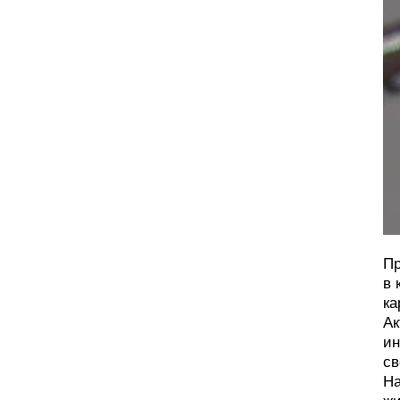
Пр
в 
ка
Ак
ин
св
На