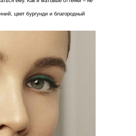
ться ему. Как и матовые оттенки – не
иний, цвет бургунди и благородный