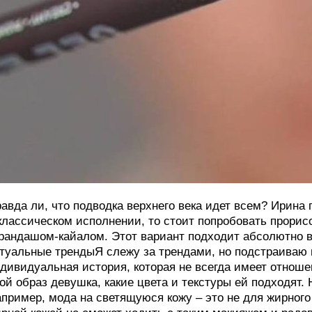
авда ли, что подводка верхнего века идет всем? Ирина г
классическом исполнении, то стоит попробовать прори
рандашом-кайалом. Этот вариант подходит абсолютно в
туальные трендыЯ слежу за трендами, но подстраиваю 
дивидуальная история, которая не всегда имеет отношен
ой образ девушка, какие цвета и текстуры ей подходят. 
пример, мода на светящуюся кожу – это не для жирног