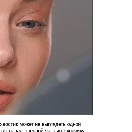
 хвостик может не выглядеть одной
 кисть заостренной частью к кончику