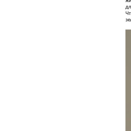
жи
дл
Чт
зе