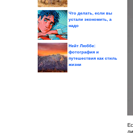
Что делать, если вы
устали экономить, а
надо
винные пробки
Не выбрасывайте
Нейт Люббе:
фотография и
путешествия как стиль
Классная идея для дома
жизни
Ес
ли