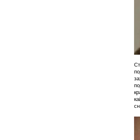
Ст
по
за
по
кр
ка
сн