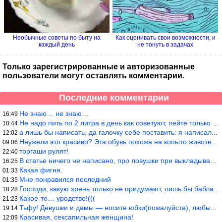
Необычные советы по быту на
Как оценивать свои возможности, и
каждый день
не тонуть в задачах
Только зарегистрированные и авторизованные
пользователи могут оставлять комментарии.
Последние комментарии
Не знаю… не знаю…
16:49
Не надо пить по 2 литра в день как советуют, пейте только когда
10:44
а лишь бы написать, да галочку себе поставить: я написала статью
12:02
Неужели это красиво? Эта обувь похожа на копыто животного, не хв
09:06
торгаши рулят!
22:40
В статье ничего не написано, про ловушки при выкладывании товара
16:25
Какая фигня.
01:33
Мне понравился последний
01:35
Господи, какую хрень только не придумают, лишь бы бабла срубить!
18:28
Какое-то… уродство!(((
21:23
Тьфу! Девушки и дамы — носите юбки(пожалуйста), любые штаны на ж
19:14
Красивая, сексапильная женщина!
12:09