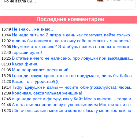
но не взяла бы…
Последние комментарии
Не знаю… не знаю…
16:49
Не надо пить по 2 литра в день как советуют, пейте только когда
10:44
а лишь бы написать, да галочку себе поставить: я написала статью
12:02
Неужели это красиво? Эта обувь похожа на копыто животного, не хв
09:06
торгаши рулят!
22:40
В статье ничего не написано, про ловушки при выкладывании товара
16:25
Какая фигня.
01:33
Мне понравился последний
01:35
Господи, какую хрень только не придумают, лишь бы бабла срубить!
18:28
Какое-то… уродство!(((
21:23
Тьфу! Девушки и дамы — носите юбки(пожалуйста), любые штаны на ж
19:14
Красивая, сексапильная женщина!
12:09
еще надо рост и фигуру, как у Кейт Мос в юности… тогда и стиль т
17:45
А я платье льняное ношу с удовольствием.Мнется как и все. Но это
01:46
Лён очень сильно мнется и колется. Был у меня костюм, юбка и жак
18:23