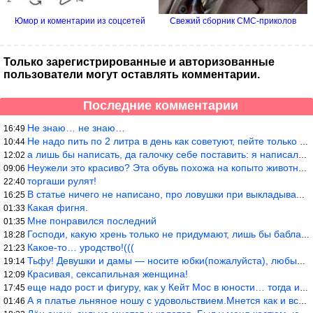
Юмор и коментарии из соцсетей
Свежий сборник СМС-приколов
Только зарегистрированные и авторизованные
пользователи могут оставлять комментарии.
Последние комментарии
Не знаю… не знаю…
16:49
Не надо пить по 2 литра в день как советуют, пейте только когда
10:44
а лишь бы написать, да галочку себе поставить: я написала статью
12:02
Неужели это красиво? Эта обувь похожа на копыто животного, не хв
09:06
торгаши рулят!
22:40
В статье ничего не написано, про ловушки при выкладывании товара
16:25
Какая фигня.
01:33
Мне понравился последний
01:35
Господи, какую хрень только не придумают, лишь бы бабла срубить!
18:28
Какое-то… уродство!(((
21:23
Тьфу! Девушки и дамы — носите юбки(пожалуйста), любые штаны на ж
19:14
Красивая, сексапильная женщина!
12:09
еще надо рост и фигуру, как у Кейт Мос в юности… тогда и стиль т
17:45
А я платье льняное ношу с удовольствием.Мнется как и все. Но это
01:46