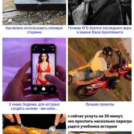
Как можно использовать клеевые
Почему КГБ боялся последнего вора
стержни
в законе Васю Бриллианта
3 знака Зодиака, для которых
Лучшие приколы
сходить налево - как зубы...