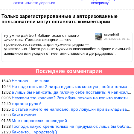
сажать вместо деревьев
вечеринку
Только зарегистрированные и авторизованные
пользователи могут оставлять комментарии.
scorpNail
ну уж не дай Бог! Избави Боже от такого
24/12/2024, 01:11
«счастья». Сильная женщина — это
противоестественно, а для мужчины рядом —
унизительно. Часто раньше мужчина оказавшийся в браке с сильной
женщиной или уходил от неё, или спивался и деградировал.
Последние комментарии
Не знаю… не знаю…
16:49
Не надо пить по 2 литра в день как советуют, пейте только когда
10:44
а лишь бы написать, да галочку себе поставить: я написала статью
12:02
Неужели это красиво? Эта обувь похожа на копыто животного, не хв
09:06
торгаши рулят!
22:40
В статье ничего не написано, про ловушки при выкладывании товара
16:25
Какая фигня.
01:33
Мне понравился последний
01:35
Господи, какую хрень только не придумают, лишь бы бабла срубить!
18:28
Какое-то… уродство!(((
21:23