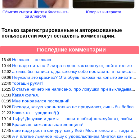
Объятия смерти. Жуткая болезнь из-
Юмор из интернета
за алкоголя
Только зарегистрированные и авторизованные
пользователи могут оставлять комментарии.
Последние комментарии
Не знаю… не знаю…
16:49
Не надо пить по 2 литра в день как советуют, пейте только когда
10:44
а лишь бы написать, да галочку себе поставить: я написала статью
12:02
Неужели это красиво? Эта обувь похожа на копыто животного, не хв
09:06
торгаши рулят!
22:40
В статье ничего не написано, про ловушки при выкладывании товара
16:25
Какая фигня.
01:33
Мне понравился последний
01:35
Господи, какую хрень только не придумают, лишь бы бабла срубить!
18:28
Какое-то… уродство!(((
21:23
Тьфу! Девушки и дамы — носите юбки(пожалуйста), любые штаны на ж
19:14
Красивая, сексапильная женщина!
12:09
еще надо рост и фигуру, как у Кейт Мос в юности… тогда и стиль т
17:45
А я платье льняное ношу с удовольствием.Мнется как и все. Но это
01:46