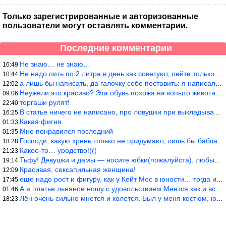
Только зарегистрированные и авторизованные
пользователи могут оставлять комментарии.
Последние комментарии
Не знаю… не знаю…
16:49
Не надо пить по 2 литра в день как советуют, пейте только когда
10:44
а лишь бы написать, да галочку себе поставить: я написала статью
12:02
Неужели это красиво? Эта обувь похожа на копыто животного, не хв
09:06
торгаши рулят!
22:40
В статье ничего не написано, про ловушки при выкладывании товара
16:25
Какая фигня.
01:33
Мне понравился последний
01:35
Господи, какую хрень только не придумают, лишь бы бабла срубить!
18:28
Какое-то… уродство!(((
21:23
Тьфу! Девушки и дамы — носите юбки(пожалуйста), любые штаны на ж
19:14
Красивая, сексапильная женщина!
12:09
еще надо рост и фигуру, как у Кейт Мос в юности… тогда и стиль т
17:45
А я платье льняное ношу с удовольствием.Мнется как и все. Но это
01:46
Лён очень сильно мнется и колется. Был у меня костюм, юбка и жак
18:23