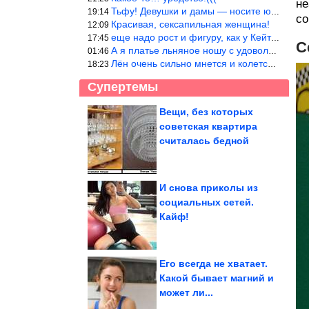
не
Тьфу! Девушки и дамы — носите юбки(пожалуйста), любые штаны на ж
19:14
со
Красивая, сексапильная женщина!
12:09
еще надо рост и фигуру, как у Кейт Мос в юности… тогда и стиль т
17:45
С
А я платье льняное ношу с удовольствием.Мнется как и все. Но это
01:46
Лён очень сильно мнется и колется. Был у меня костюм, юбка и жак
18:23
Супертемы
Вещи, без которых
советская квартира
Почему изолента в
СССР была синего
считалась бедной
цвета
И снова приколы из
социальных сетей.
Известные женщины,
Кайф!
которые вышли замуж
за миллионеров,...
Его всегда не хватает.
Какой бывает магний и
может ли...