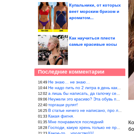
Купальники, от которых
веет морским бризом и
ароматом...
Как научиться плести
самые красивые косы
Последние комментарии
Не знаю… не знаю…
16:49
Не надо пить по 2 литра в день как советуют, пейте только когда
10:44
а лишь бы написать, да галочку себе поставить: я написала статью
12:02
Неужели это красиво? Эта обувь похожа на копыто животного, не хв
09:06
торгаши рулят!
22:40
В статье ничего не написано, про ловушки при выкладывании товара
16:25
Какая фигня.
01:33
Мне понравился последний
Ко
01:35
Господи, какую хрень только не придумают, лишь бы бабла срубить!
18:28
бо
Какое-то… уродство!(((
21:23