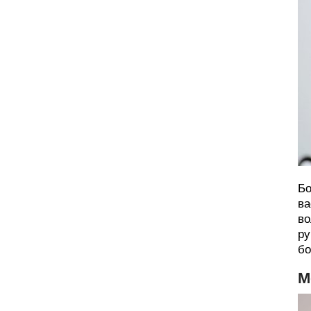
Бо
ва
во
ру
бо
М