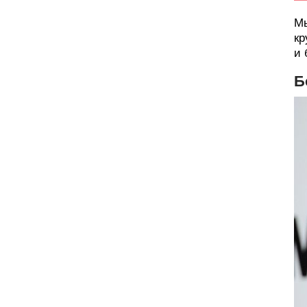
Мы
кр
и 
Б