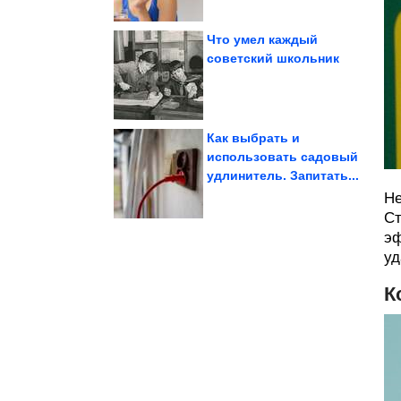
Что умел каждый
советский школьник
мостов планеты
необычных пешеходных
12 самых красивых и
Как выбрать и
использовать садовый
которых...
удлинитель. Запитать...
происхождение
пейзажей, в земное
9 изумительных
Не
Ст
эф
уд
К